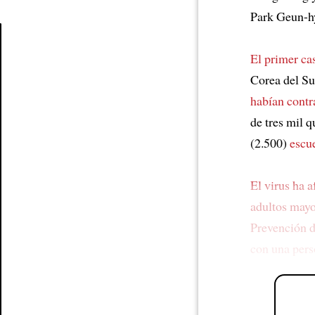
Park Geun-h
El primer ca
Article
Corea del S
habían contr
de tres mil 
(2.500)
escu
El virus ha a
adultos mayo
Prevención 
con una per