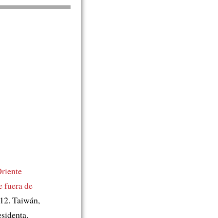
riente
e
fuera de
12. Taiwán,
esidenta,