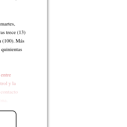
 martes,
as trece (13)
n (100). Más
 quinientas
 entre
rol y la
 contacto
sona
.