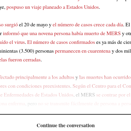
ye,
pospuso un viaje planeado a Estados Unidos
.
so surgió
el 20 de mayo y
el número de casos crece cada día
. El
ur
informó que una novena persona había muerto de MERS
y otr
aído el virus
.
El número de casos confirmados
es ya más de cie
quinientas (3.500) personas
permanecen en cuarentena
y dos mil
elas fueron cerradas
.
fectado principalmente a los adultos
y
las muertes han ocurrido
res
con condiciones preexistentes
.
Según el Centro para el Cont
de Enfermedades de Estados Unidos
, el MERS
se contrae por el
sona enferma
, pero
no se transmite fácilmente de persona a per
Continue the conversation