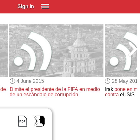
Sign In
SIGN IN
Spanish (Spain)
Spanish (Latino)
SUBSCRIBE
EDUCATIONAL LICENSES
GIFT CARDS
4 June 2015
28 May 201
OTHER LANGUAGES
 de
Dimite el presidente de la FIFA
en medio
Irak
pone en mar
de un escándalo de corrupción
contra
el ISIS
ABOUT US
ADJUST COLORS