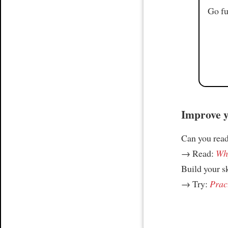
Go fu
Improve yo
Can you read
→ Read:
Why
Build your s
→ Try:
Prac