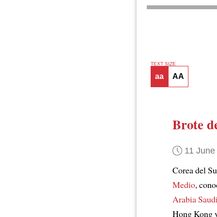
TEXT SIZE
aa
AA
Brote 
11 June
Corea del S
Medio
, con
Arabia Saudi
Hong Kong 