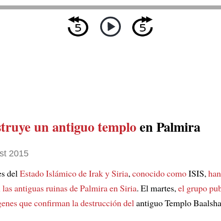
struye un antiguo templo
en Palmira
st 2015
es del
Estado Islámico de Irak y Siria
,
conocido como
ISIS,
han
n
las antiguas ruinas de Palmira en Siria
. El martes,
el grupo pu
genes
que confirman la destrucción del
antiguo Templo Baalsh