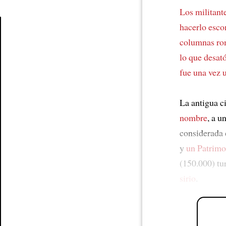
Los militante
hacerlo esc
columnas rom
Article
lo que desat
fue una vez
La antigua c
nombre
, a u
considerad
y
un Patrim
(150.000) tu
sirio
.