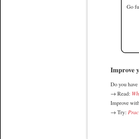
Go fu
Improve yo
Do you have
→ Read:
Why
Improve wit
→ Try:
Prac