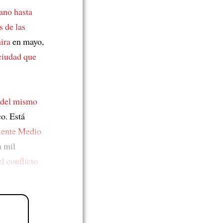
ano hasta
 de las
ira
en mayo,
ciudad que
a del mismo
co. Está
riente Medio
a mil
l conflicto