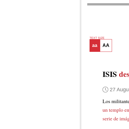
TEXT SIZE
aa
AA
ISIS
de
27 Augu
Los militant
un templo e
serie de imá