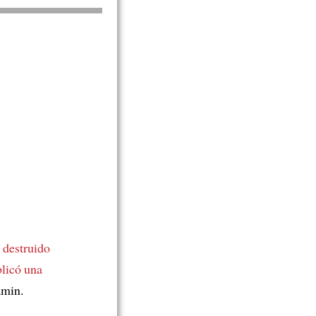
 destruido
blicó una
amin.