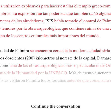
s utilizaron explosivos para hacer estallar
el templo greco-rom
ombros
.
La explosión fue tan poderosa
que también dañó algunas
anas de los alrededores
. ISIS
había tomado el control de Palm
ó temores por la obra arqueológica
,
que contiene ruinas de una 
uno de los centros culturales más importantes del mundo
.
iudad de Palmira
se encuentra cerca de
la moderna ciudad siri
nos doscientos (200) kilómetros al noreste de la capital, Damas
a como
una de las obras arqueológicas más espectaculares de O
onio de la Humanidad por la UNESCO
. Más de ciento cincuent
ristas visitaron Palmira todos los años
antes de que comenzara e
Continue the conversation