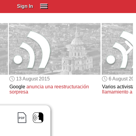
Sign In
SIGN IN
Spanish (Spain)
Spanish (Latino)
SUBSCRIBE
EDUCATIONAL LICENSES
GIFT CARDS
13 August 2015
6 August 20
OTHER LANGUAGES
Google
anuncia una reestructuración
Varios activista
sorpresa
llamamiento a l
ABOUT US
ADJUST COLORS