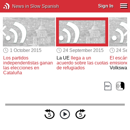
Sign In
News in Slow Spanish
1 October 2015
24 September 2015
24 Se
Los partidos
La UE
llega a un
El escánd
independentistas ganan
acuerdo sobre
las cuotas
emisione
las elecciones en
de refugiados
Volkswag
Cataluña