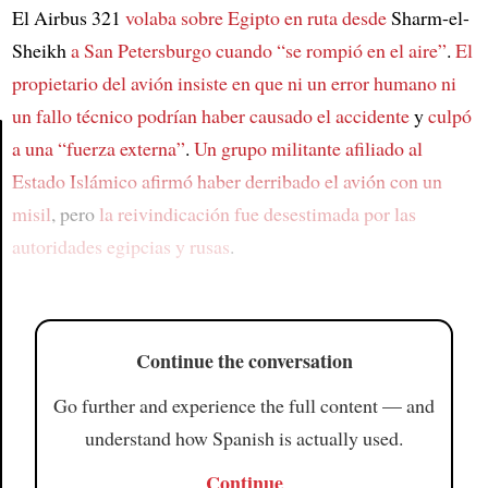
El Airbus 321
volaba sobre Egipto en ruta desde
Sharm-el-
Sheikh
a San Petersburgo
cuando “se rompió en el aire”
.
El
propietario del avión insiste en que
ni un error humano ni
un fallo técnico
podrían haber causado el accidente
y
culpó
a una “fuerza externa”
.
Un grupo militante afiliado al
Estado Islámico
afirmó haber derribado el avión con un
Article
misil
, pero
la reivindicación fue desestimada por las
autoridades egipcias y rusas
.
Continue the conversation
Go further and experience the full content — and
understand how Spanish is actually used.
Continue