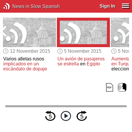
Sign In
News in Slow Spanish
12 November 2015
5 November 2015
5 Nov
Varios atletas rusos
Un avión de pasajeros
Aumentan 
implicados en un
se estrella
en
Egipto
en Turquí
escándalo de dopaje
eleccione