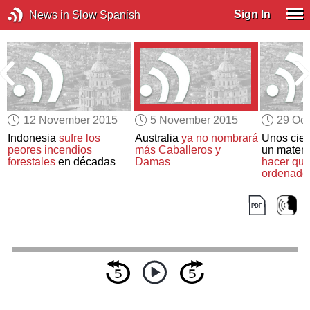
Sign In
News in Slow Spanish
12 November 2015
5 November 2015
29 Oct
Indonesia
sufre los
Australia
ya no nombrará
Unos cien
peores incendios
más
Caballeros y
un materi
forestales
en décadas
Damas
hacer que
ordenado
millones 
rápidos