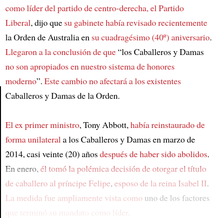
como líder del partido de centro-derecha, el Partido
Liberal
, dijo que
su gabinete había revisado recientemente
la Orden de Australia en
su cuadragésimo (40º) aniversario
.
Llegaron a la conclusión de que
“los Caballeros y Damas
no son apropiados en nuestro sistema de honores
moderno
”.
Este cambio no afectará a los existentes
Caballeros y Damas de la Orden.
Article
El ex primer ministro
, Tony Abbott,
había reinstaurado de
forma unilateral
a los Caballeros y Damas en marzo de
2014, casi veinte (20) años
después de haber sido abolidos
.
En enero,
él tomó la polémica decisión de
otorgar el título
de caballero al príncipe Felipe
,
esposo de la reina Isabel II
.
La medida fue ampliamente vista como
uno de los factores
que terminó su mandato como líder
.