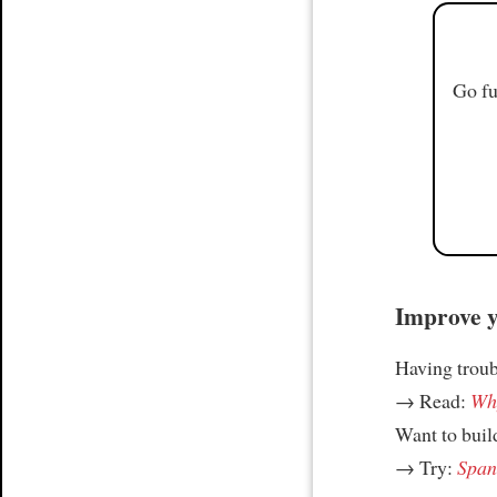
Go fu
Improve yo
Having trou
→ Read:
Why
Want to build
→ Try:
Spani