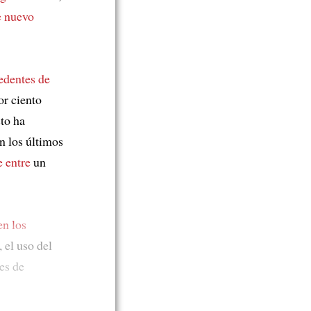
e nuevo
edentes de
or ciento
to ha
n los últimos
 entre
un
en los
, el uso del
es de