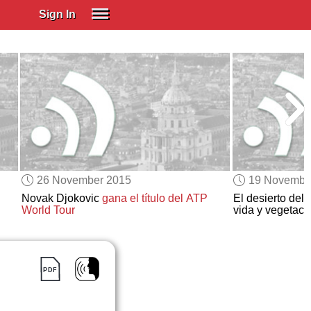
Sign In
SIGN IN
Spanish (Spain)
Spanish (Latino)
SUBSCRIBE
EDUCATIONAL LICENSES
GIFT CARDS
26 November 2015
19 Novembe
OTHER LANGUAGES
Novak Djokovic
gana el título del ATP
El desierto del
World Tour
vida y vegetaci
ABOUT US
ADJUST COLORS