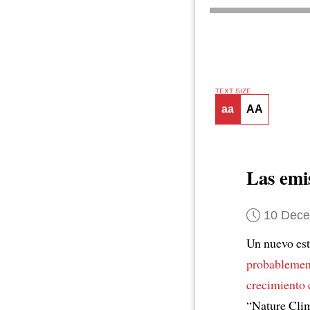
TEXT SIZE
aa
AA
Las emi
10 Dec
Un nuevo est
probablement
crecimiento 
“Nature Cli