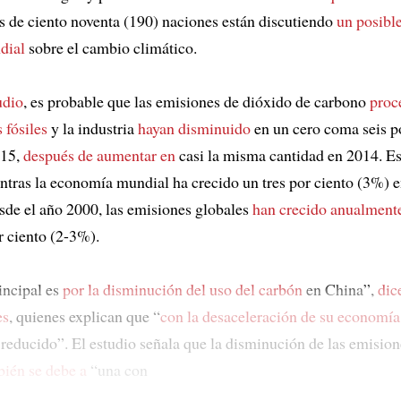
 de ciento noventa (190) naciones están discutiendo
un posibl
dial
sobre el cambio climático.
udio
, es probable que las emisiones de dióxido de carbono
proc
 fósiles
y la industria
hayan disminuido
en un cero coma seis p
015,
después de aumentar en
casi la misma cantidad en 2014. Es
ntras la economía mundial ha crecido un tres por ciento (3%) e
sde el año 2000, las emisiones globales
han crecido anualmente
r ciento (2-3%).
incipal es
por la disminución del uso del carbón
en China”,
dic
es
, quienes explican que “
con la desaceleración de su economía
 reducido”. El estudio señala que la disminución de las emision
ién se debe a
“una con