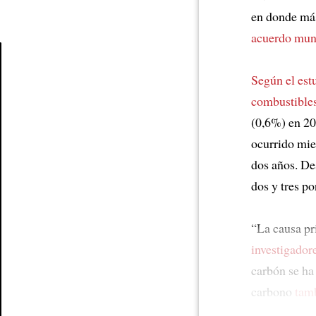
en donde más
acuerdo mun
Según el est
Article
combustibles
(0,6%) en 2
ocurrido mie
dos años. De
dos y tres po
“La causa pr
investigador
carbón se ha
carbono
tamb