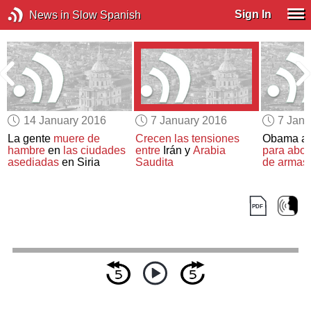
Sign In
News in Slow Spanish
14 January 2016
7 January 2016
7 Janu
o
La gente
muere de
Crecen las tensiones
Obama an
s
hambre
en
las ciudades
entre
Irán y
Arabia
para abor
asediadas
en Siria
Saudita
de armas