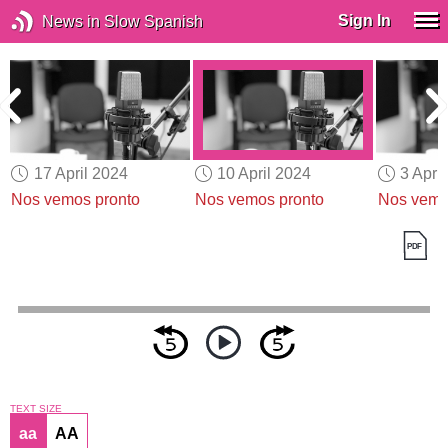
Sign In
News in Slow Spanish
17 April 2024
10 April 2024
3 Apri
Nos vemos pronto
Nos vemos pronto
Nos vemo
TEXT SIZE
aa
AA