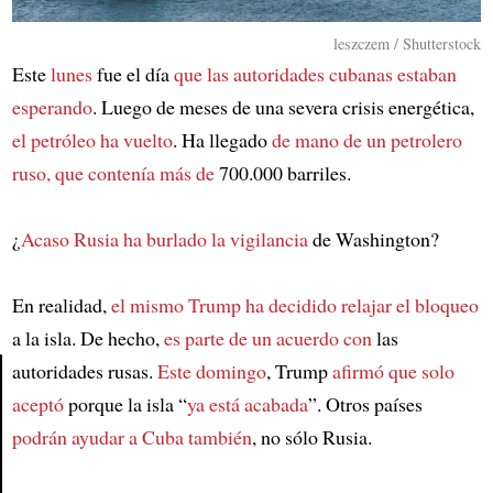
leszczem / Shutterstock
Este
lunes
fue el día
que las autoridades cubanas estaban
esperando
. Luego de meses de una severa crisis energética,
el petróleo ha vuelto
. Ha llegado
de mano de un petrolero
ruso, que contenía más de
700.000 barriles.
¿
Acaso Rusia ha burlado la vigilancia
de Washington?
En realidad,
el mismo Trump ha decidido relajar el bloqueo
a la isla. De hecho,
es parte de un acuerdo con
las
autoridades rusas.
Este domingo
, Trump
afirmó que solo
aceptó
porque la isla “
ya está acabada
”. Otros países
Article
podrán ayudar a Cuba también
, no sólo Rusia.