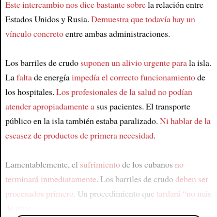
Este intercambio nos dice bastante sobre
la relación entre
Estados Unidos y Rusia.
Demuestra que todavía hay un
vínculo concreto
entre ambas administraciones.
Los barriles de crudo
suponen un alivio urgente para
la isla.
La
falta
de energía
impedía el correcto funcionamiento
de
los hospitales.
Los profesionales de la salud no podían
atender apropiadamente a
sus pacientes. El transporte
público en la isla también estaba paralizado.
Ni hablar de la
escasez de productos de primera necesidad
.
Lamentablemente, el
sufrimiento
de los cubanos
no
terminará inmediatamente
. Los barriles de crudo
deben ser
procesados primero
. Un procedimiento que
tardará “no más
de unas