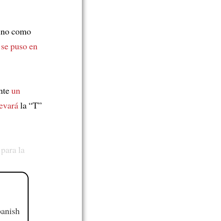
sino como
e
se puso en
ente
un
levará
la “T”
para la
panish