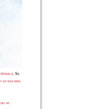
olémica
. Se
o se usa una
e
no se