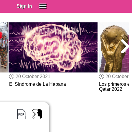
Sign In
SIGN IN
Spanish (Spain)
Spanish (Latino)
SUBSCRIBE
EDUCATIONAL LICENSES
GIFT CARDS
20 October 2021
20 October 
OTHER LANGUAGES
El Síndrome de La Habana
Los primeros eq
Qatar 2022
ABOUT US
ADJUST COLORS