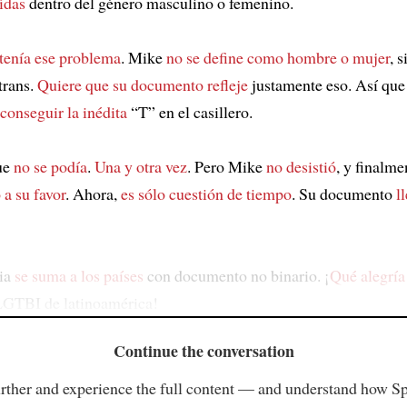
ídas
dentro del género masculino o femenino.
tenía ese problema
. Mike
no se define como hombre o mujer
, 
trans.
Quiere que su documento refleje
justamente eso. Así qu
conseguir la inédita
“T” en el casillero.
ue
no se podía
.
Una y otra vez
. Pero Mike
no desistió
, y finalm
 a su favor
. Ahora,
es sólo cuestión de tiempo
. Su documento
l
ia
se suma a los países
con documento no binario. ¡
Qué alegría
GTBI de latinoamérica!
Continue the conversation
rther and experience the full content — and understand how S