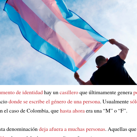
umento de identidad
hay un
casillero
que últimamente genera
p
acio
donde se escribe el género de una persona
. Usualmente
sól
en el caso de Colombia, que
hasta ahora
era una “M” o “F”.
esta denominación
deja afuera a muchas personas
. Aquellas qu