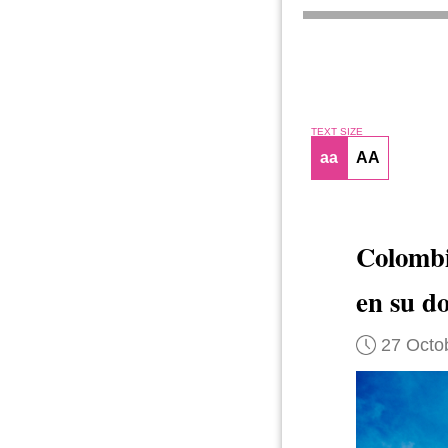
TEXT SIZE
aa
AA
Colombi
en su d
27 Octo