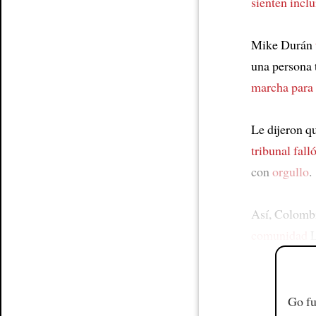
sienten inclu
Mike Durán
una persona 
marcha para 
Le dijeron q
tribunal falló
con
orgullo
.
Así, Colomb
comunidad
L
Go fu