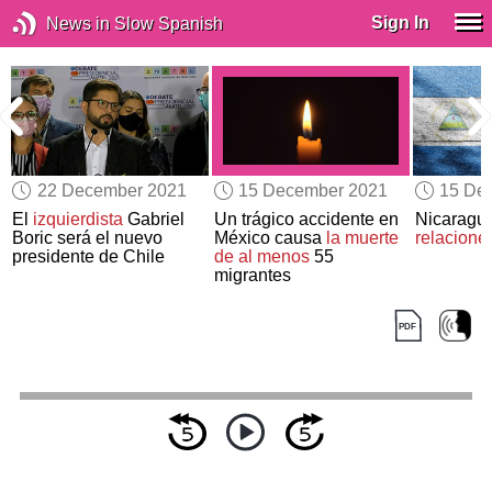
Sign In
News in Slow Spanish
22 December 2021
15 December 2021
15 De
El
izquierdista
Gabriel
Un trágico accidente en
Nicaragu
Boric será el nuevo
México causa
la muerte
relacione
presidente de Chile
de al menos
55
migrantes