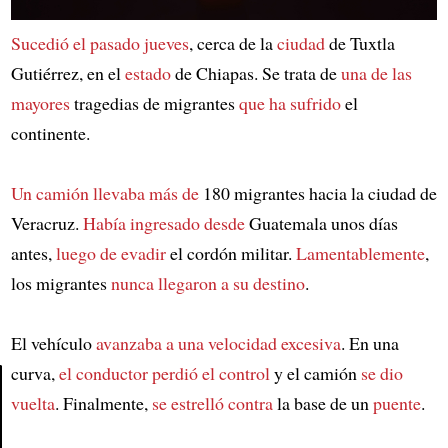
Sucedió el pasado jueves
, cerca de la
ciudad
de Tuxtla
Gutiérrez, en el
estado
de Chiapas. Se trata de
una de las
mayores
tragedias de migrantes
que ha sufrido
el
continente.
Un camión llevaba más de
180 migrantes hacia la ciudad de
Veracruz.
Había ingresado desde
Guatemala unos días
antes,
luego de evadir
el cordón militar.
Lamentablemente
,
los migrantes
nunca llegaron a su destino
.
El vehículo
avanzaba a una velocidad excesiva
. En una
curva,
el conductor perdió el control
y el camión
se dio
vuelta
. Finalmente,
se estrelló contra
la base de un
puente
.
Article