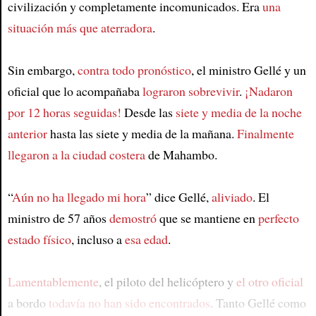
civilización y completamente incomunicados. Era
una
situación más que aterradora
.
Sin embargo,
contra todo pronóstico
, el ministro Gellé y un
oficial que lo acompañaba
lograron sobrevivir
.
¡Nadaron
por 12 horas seguidas!
Desde las
siete y media de la noche
anterior
hasta las siete y media de la mañana.
Finalmente
llegaron a la ciudad costera
de Mahambo.
“
Aún no ha llegado mi hora
” dice Gellé,
aliviado
. El
ministro de 57 años
demostró
que se mantiene en
perfecto
estado físico
, incluso a
esa edad
.
Lamentablemente
, el piloto del helicóptero y
el otro oficial
a bordo
todavía no han sido encontrados
. Tanto Gellé como