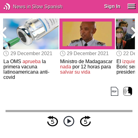
Sign In
News in Slow Spanish
29 December 2021
29 December 2021
22 De
La OMS
aprueba
la
Ministro de Madagascar
El
izquier
primera vacuna
nada
por 12 horas para
Boric ser
a
latinoamericana anti-
salvar su vida
president
covid