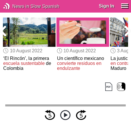
Sign In
News in Slow Spanish
10 August 2022
10 August 2022
3 Augu
‘El Rincón’, la primera
Un científico mexicano
La justici
escuela sustentable
de
convierte residuos en
en contra
Colombia
endulzante
Maduro