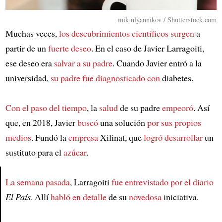
mik ulyannikov / Shutterstock.com
Muchas veces,
los descubrimientos científicos surgen
a
partir de un
fuerte deseo
. En el caso de Javier Larragoiti,
ese deseo era
salvar a su padre
. Cuando Javier entró a la
universidad,
su padre fue diagnosticado con
diabetes.
Con el paso del tiempo
, la
salud
de su padre
empeoró
. Así
que, en 2018, Javier
buscó
una solución
por sus propios
medios
. Fundó la
empresa
Xilinat, que
logró desarrollar
un
sustituto para el
azúcar
.
La semana pasada
, Larragoiti
fue entrevistado por el diario
El País
. Allí
habló en detalle
de su
novedosa
iniciativa.
Article