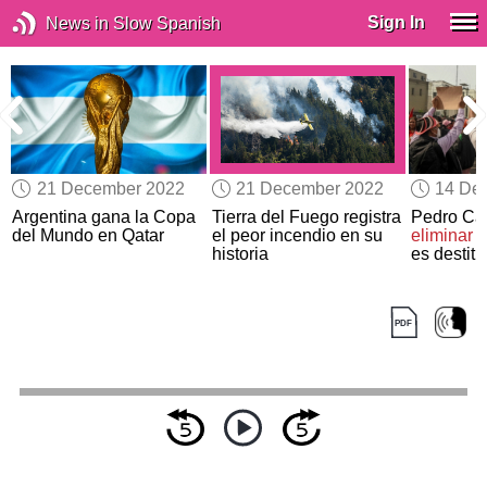
Sign In
News in Slow Spanish
21 December 2022
21 December 2022
14 De
z
Argentina gana la Copa
Tierra del Fuego registra
Pedro Cas
del Mundo en Qatar
el peor incendio en su
eliminar
e
historia
es destitu