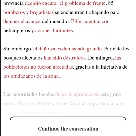
provincia
decidió encarar el problema de frente
. 85
bomberos y brigadistas
se encuentran trabajando para
detener el avance
del incendio.
Ellos cuentan con
helicópteros y
aviones hidrantes
.
Sin embargo,
el daño ya es demasiado grande
. Parte de los
bosques afectados
han sido destruidos
. De milagro,
las
poblaciones no fueron afectadas
, gracias a la iniciativa de
los ciudadanos de la zona
.
Las autoridades locales
deberán aprender de
este grave
error. ¡
Proteger los bosques
es de vital importancia para
cuidar el medioambiente
!
Continue the conversation