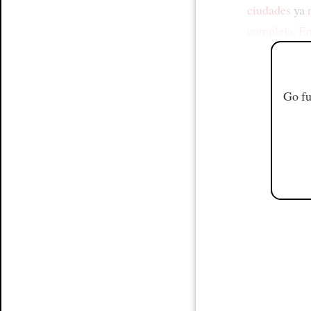
ciudades
ya
compleja
.
En
Go fu