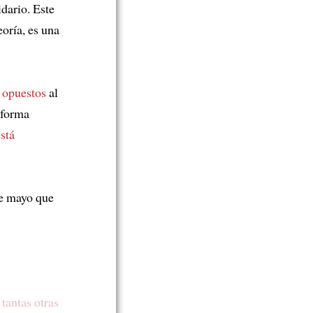
dario. Este
eoría, es una
 opuestos
al
eforma
está
de mayo que
y
tantas otras