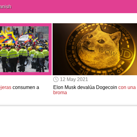
anish
12 May 2021
ejeras
consumen a
Elon Musk devalúa Dogecoin
con una
broma