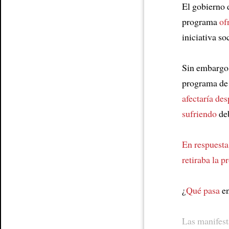
El gobierno 
programa
of
iniciativa so
Sin embargo
programa de 
afectaría de
sufriendo
deb
En respuesta
retiraba la p
¿
Qué pasa
en
Las manifes