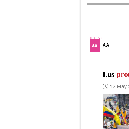
TEXT SIZE
aa
AA
Las
prot
12 May 