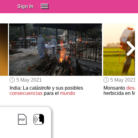
Sign In
SIGN IN
Spanish (Spain)
Spanish (Latino)
SUBSCRIBE
EDUCATIONAL LICENSES
GIFT CARDS
5 May 2021
5 May 2021
OTHER LANGUAGES
India: La catástrofe y sus posibles
Monsanto
desaf
consecuencias
para el
mundo
herbicida en M
ABOUT US
ADJUST COLORS