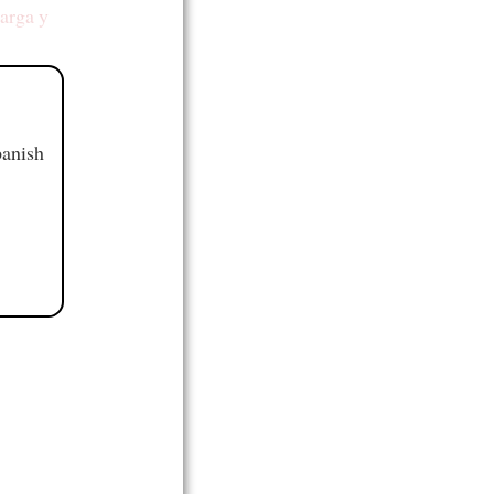
larga y
panish