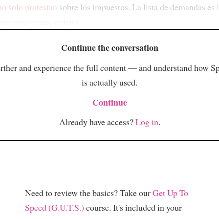
no solo protestan
sobre los impuestos. La lista de demandas es
tre otras cosas
,
piden
r
Continue the conversation
rther and experience the full content — and understand how S
is actually used.
Continue
Already have access?
Log in
.
Need to review the basics? Take our
Get Up To
Speed (G.U.T.S.)
course. It's included in your