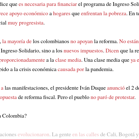
dice que
es necesaria para financiar
el programa de Ingreso Soli
rece apoyo económico
a
hogares
que
enfrentan la pobreza
. En t
cial
muy progresista
.
,
la mayoría de
los colombianos
no apoyan
la reforma.
No están
Ingreso Solidario, sino a los
nuevos impuestos
.
Dicen
que la r
sproporcionadamente
a la
clase media
. Una clase media que
ya 
ido a la crisis económica
causada por
la pandemia.
 a
las manifestaciones, el presidente Iván Duque
anunció
el 2 
ropuesta
de reforma fiscal. Pero el pueblo
no paró de protestar
.
 Colombia?
taciones
evolucionaron
. La gente
en las calles
de Cali, Bogotá 