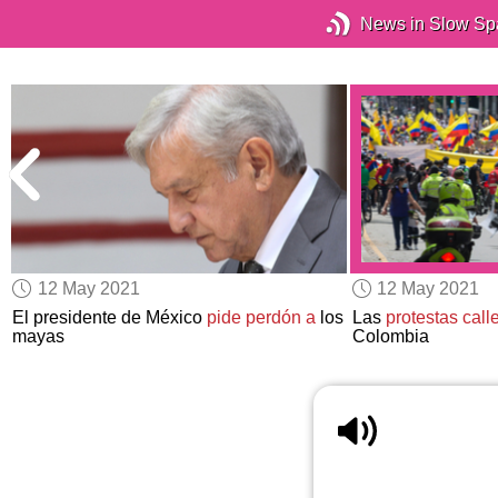
News in Slow Sp
12 May 2021
12 May 2021
El presidente de México
pide perdón a
los
Las
protestas call
mayas
Colombia