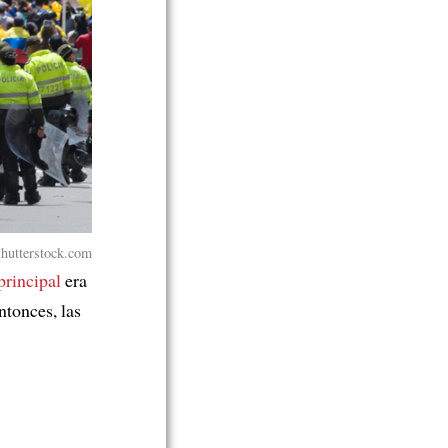
Shutterstock.com
principal
era
ntonces, las