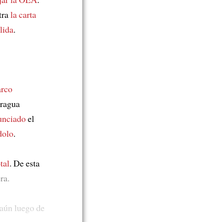
tra
la carta
lida
.
rco
aragua
unciado
el
dolo
.
tal
. De esta
ra.
 aún luego de