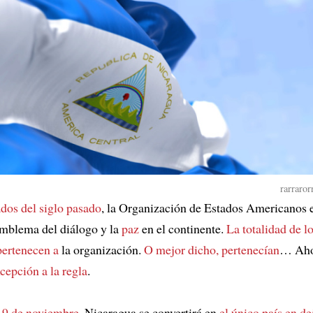
rarraror
os del siglo pasado
, la Organización de Estados Americanos 
mblema del diálogo y la
paz
en el continente.
La totalidad de l
ertenecen a
la organización.
O mejor dicho, pertenecían
… Aho
cepción a la regla
.
 19 de noviembre
, Nicaragua se convertirá en
el único país en d