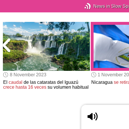
News in Slow Sp
8 November 2023
1 November 2
El
caudal
de las cataratas del Iguazú
Nicaragua
se reti
crece hasta 16 veces
su volumen habitual