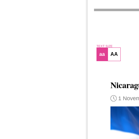
TEXT SIZE
aa
AA
Nicara
1 Novem