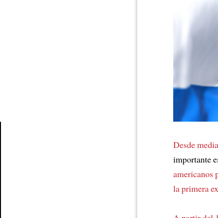
Desde mediad
Article
importante e
americanos p
la primera ex
A partir del