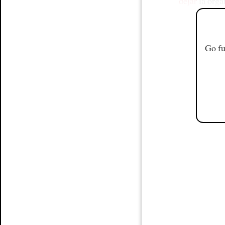
dejar
la orga
Go fu