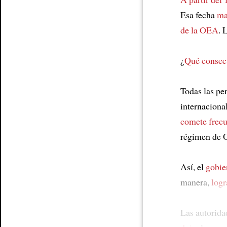
Esa fecha
ma
de la OEA
. 
¿
Qué consecu
Todas las pe
internaciona
comete frecu
régimen de 
Así, el
gobie
manera,
logr
Las autorid