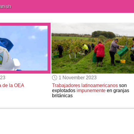
anish
023
1 November 2023
ra de la OEA
Trabajadores latinoamericanos
son
explotados
impunemente
en granjas
británicas