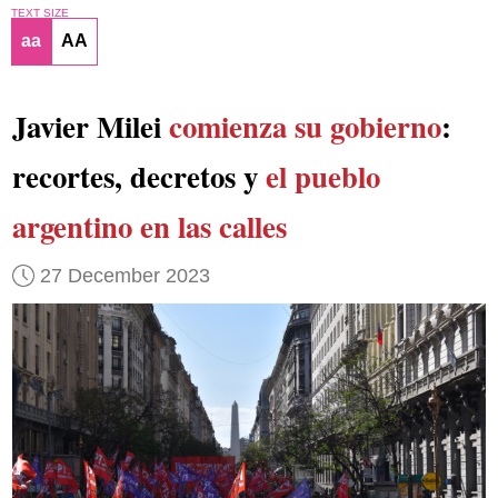
TEXT SIZE
aa
AA
Javier Milei
comienza su gobierno
:
recortes, decretos y
el pueblo
argentino en las calles
27 December 2023