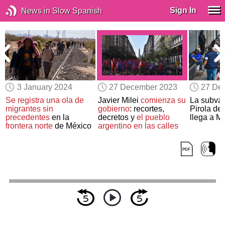
Sign In
News in Slow Spanish
3 January 2024
27 December 2023
27 De
Se registra una ola de
Javier Milei
comienza su
La subvar
migrantes sin
gobierno
: recortes,
Pirola de
precedentes
en la
decretos y
el pueblo
llega a M
e
frontera norte
de México
argentino en las calles