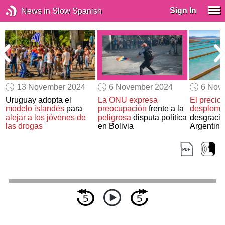
Sign In
News in Slow Spanish
13 November 2024
6 November 2024
6 Nov
Uruguay adopta el
La ONU expresa
El precio d
modelo islandés
para
preocupación
frente a la
desploma
alejar a los jóvenes de
peligrosa
disputa política
desgracia
las drogas
en Bolivia
Argentina