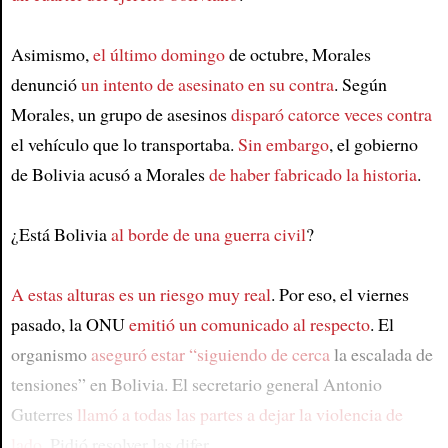
Asimismo,
el último domingo
de octubre, Morales
denunció
un intento de asesinato en su contra
. Según
Morales, un grupo de asesinos
disparó catorce veces contra
el vehículo que lo transportaba.
Sin embargo
, el gobierno
de Bolivia acusó a Morales
de haber fabricado la historia
.
¿Está Bolivia
al borde de una guerra civil
?
A estas alturas es un riesgo muy real
. Por eso, el viernes
pasado, la ONU
emitió un comunicado al respecto
. El
organismo
aseguró estar “siguiendo de cerca
la escalada de
tensiones” en Bolivia. El secretario general Antonio
Guterres
llamó a todas las partes a dejar la violencia de
lado
. Pidió resolver las difer