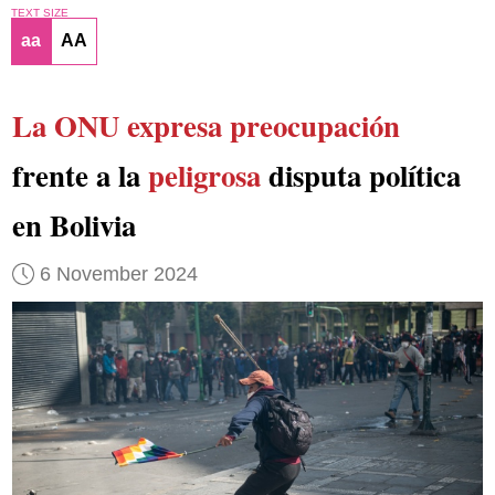
TEXT SIZE
aa
AA
La ONU expresa preocupación
frente a la
peligrosa
disputa política
en Bolivia
6 November 2024