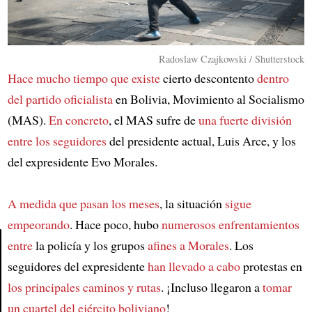
Radoslaw Czajkowski / Shutterstock
Hace mucho tiempo que existe
cierto descontento
dentro
del partido oficialista
en Bolivia, Movimiento al Socialismo
(MAS).
En concreto
, el MAS sufre de
una fuerte división
entre los seguidores
del presidente actual, Luis Arce, y los
del expresidente Evo Morales.
A medida que pasan los meses
, la situación
sigue
empeorando
. Hace poco, hubo
numerosos enfrentamientos
entre
la policía y los grupos
afines a Morales
. Los
seguidores del expresidente
han llevado a cabo
protestas en
Article
los principales caminos y rutas
. ¡Incluso llegaron a
tomar
un cuartel del ejército boliviano
!