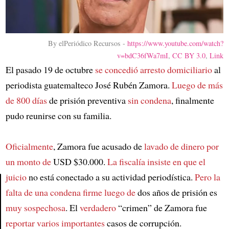
By elPeriódico Recursos -
https://www.youtube.com/watch?
v=bdC36fWa7mI
,
CC BY 3.0
,
Link
El pasado 19 de octubre
se concedió arresto domiciliario
al
periodista guatemalteco José Rubén Zamora.
Luego de más
de 800 días
de prisión preventiva
sin condena
, finalmente
pudo reunirse con su familia.
Oficialmente
, Zamora fue acusado de
lavado de dinero por
un monto de
USD $30.000.
La fiscalía insiste en que el
juicio
no está conectado a su actividad periodística.
Pero la
falta de una condena firme luego de
dos años de prisión es
Article
muy sospechosa
. El
verdadero
“crimen” de Zamora fue
reportar varios importantes
casos de corrupción.