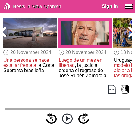
Sign In
News in Slow Spanish
20 November 2024
20 November 2024
13 No
e
Una persona se hace
Luego de un mes en
Uruguay a
estallar frente a
la Corte
libertad
, la justicia
modelo is
Suprema brasileña
ordena el regreso de
alejar a l
José Rubén Zamora a
las droga
prisión