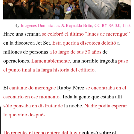
By
Imagenes Dominicanas & Reynaldo Brito
,
CC BY-SA 3.0
,
Link
Hace una semana
se celebró el último “lunes de merengue”
en la discoteca Jet Set.
Esta querida discoteca deleitó
a
millones de personas
a lo largo de sus 50 años
de
operaciones.
Lamentablemente
, una horrible tragedia
puso
el punto final a la larga historia del edificio
.
El
cantante de merengue
Rubby Pérez
se encontraba en el
escenario en ese momento
. Toda la gente que estaba allí
sólo pensaba en disfrutar de
la noche.
Nadie podía esperar
lo que vino después
.
Article
De repente, el techo entero del lugar
colapsó sobre el