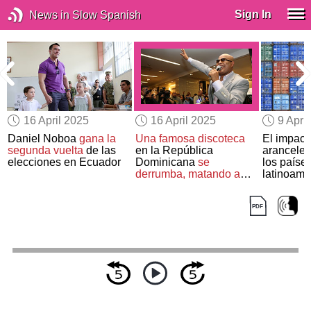
Sign In
News in Slow Spanish
16 April 2025
16 April 2025
9 Apri
Daniel Noboa
gana la
Una famosa discoteca
El impact
segunda vuelta
de las
en la República
aranceles
elecciones en Ecuador
Dominicana
se
los paíse
derrumba, matando a
latinoame
más de
200 personas