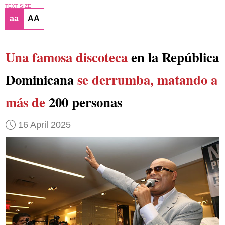
TEXT SIZE
aa
AA
Una famosa discoteca
en la República
Dominicana
se derrumba, matando a
más de
200 personas
16 April 2025