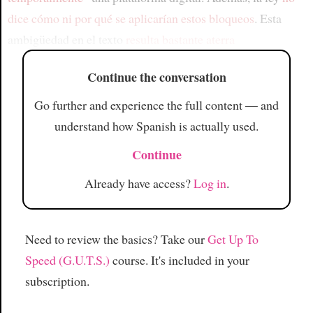
dice cómo ni por qué se aplicarían estos bloqueos
. Esta
ambigüedad en el texto
resulta bastante aterra
Continue the conversation
Go further and experience the full content — and
understand how Spanish is actually used.
Continue
Already have access?
Log in
.
Need to review the basics? Take our
Get Up To
Speed (G.U.T.S.)
course. It's included in your
subscription.