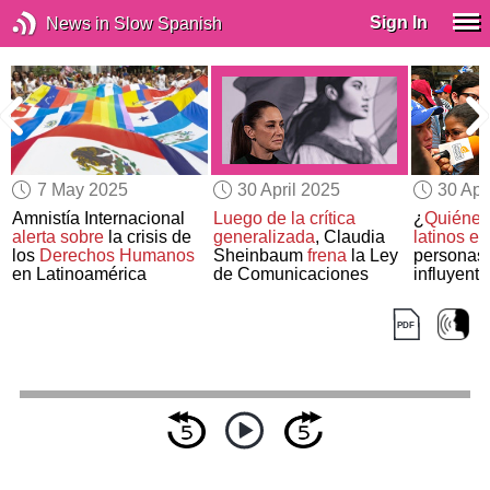
Sign In
News in Slow Spanish
7 May 2025
30 April 2025
30 Apr
Amnistía Internacional
Luego de la crítica
¿
Quiénes 
a
alerta sobre
la crisis de
generalizada
, Claudia
latinos en
los
Derechos Humanos
Sheinbaum
frena
la Ley
personas
en Latinoamérica
de Comunicaciones
influyent
Time
?