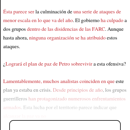
Ésta parece ser
la culminación de
una serie de ataques de
menor escala en lo que va del año
. El gobierno
ha culpado
a
dos grupos
dentro de las disidencias de las FARC
. Aunque
hasta ahora,
ninguna organización se ha atribuido
estos
ataques.
¿
Logrará el plan de paz de Petro sobrevivir
a esta ofensiva?
Lamentablemente, muchos analistas coinciden en que
este
plan ya estaba en crisis.
Desde principios de año
, los grupos
guerrilleros
han protagonizado numerosos enfrentamientos
armados
. Esta lucha por el territorio parece indicar que
alcanzar la paz ya no