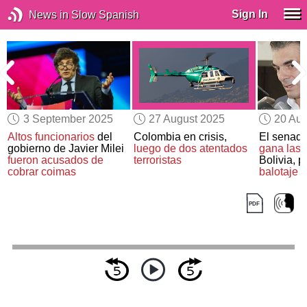
Sign In
News in Slow Spanish
3 September 2025
27 August 2025
20 Aug
Altos funcionarios
del
Colombia en crisis,
El senado
n
gobierno de Javier Milei
luego de dos atentados
gana las 
fueron acusados de
terroristas
Bolivia, 
cobrar coimas
balotaje