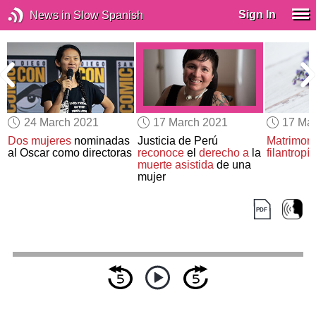
Sign In
News in Slow Spanish
24 March 2021
17 March 2021
17 Ma
Dos mujeres
nominadas
Justicia de Perú
Matrimoni
al Oscar como directoras
reconoce
el
derecho a
la
filantropía
muerte asistida
de una
mujer