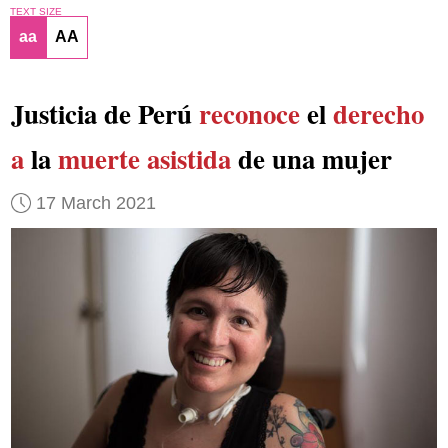
TEXT SIZE
aa
AA
Justicia de Perú
reconoce
el
derecho
a
la
muerte asistida
de una mujer
17 March 2021