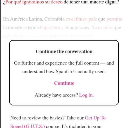
¿
Por qué ignoramos su deseo
de tener una muerte digna?
En América Latina, Colombia
es el único país
que
permite
la muerte asistida
bajo ciertas
condiciones.
Ya es hora
que
más países
reconozcan
este
derecho fundam
Continue the conversation
Go further and experience the full content — and
understand how Spanish is actually used.
Continue
Already have access?
Log in
.
Need to review the basics? Take our
Get Up To
Speed (G.U.T.S.)
course. It's included in your