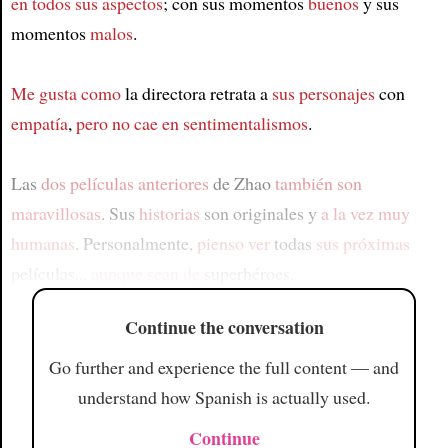
en todos sus aspectos
; con sus momentos
buenos
y sus
momentos
malos
.
Me gusta como
la directora retrata a
sus personajes
con
empatía
,
pero no cae en sentimentalismos
.
Las
dos películas anteriores
de Zhao
también son
maravillosas
. Sus
historias
son originales y
a la vez muy
humanas
. Personalmente,
pienso ver
todas
sus próximas
películas...
aunque sean de
superhéroes.
Continue the conversation
Go further and experience the full content — and
understand how Spanish is actually used.
Continue