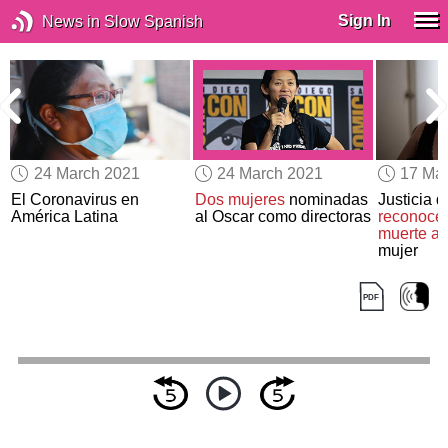
Sign In
News in Slow Spanish
24 March 2021
24 March 2021
17 Ma
s
El Coronavirus en
Dos mujeres
nominadas
Justicia 
América Latina
al Oscar como directoras
reconoce
muerte as
mujer