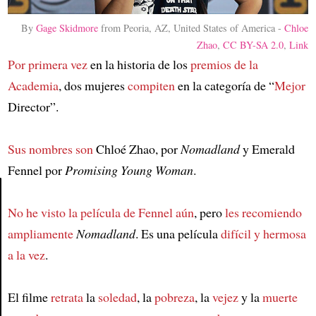
By
Gage Skidmore
from Peoria, AZ, United States of America -
Chloe
Zhao
,
CC BY-SA 2.0
,
Link
Por primera vez
en la historia de los
premios de la
Academia
, dos mujeres
compiten
en la categoría de “
Mejor
Director”.
Sus nombres son
Chloé Zhao, por
Nomadland
y Emerald
Fennel por
Promising Young Woman
.
No he visto la película de Fennel aún
, pero
les recomiendo
Article
ampliamente
Nomadland
. Es una película
difícil y hermosa
a la vez
.
El filme
retrata
la
soledad
, la
pobreza
, la
vejez
y la
muerte