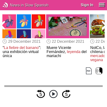
Sign In
News in Slow Spanish
29 December 2021
22 December 2021
22 De
“
La fiebre del banano
”:
Muere Vicente
NotCo, l
una exhibición virtual
Fernández,
leyenda
del
chilena q
única
mariachi
mercado 
vegana