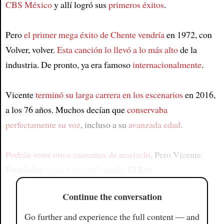
CBS México
y allí logró sus
primeros éxitos
.
Pero
el primer mega éxito de Chente vendría
en 1972, con
Volver, volver.
Esta canción lo llevó a lo más alto
de la
industria. De pronto, ya era famoso
internacionalmente
.
Vicente
terminó su larga carrera en los escenarios
en 2016,
a los 76 años. Muchos decían que
conservaba
perfectamente su voz
, incluso a su
avanzada edad
.
Podrán venir otros cantantes de mariachi
. Pero Vicente
Fernández
sigue y seguirá siendo
, El Rey.
Continue the conversation
Go further and experience the full content — and