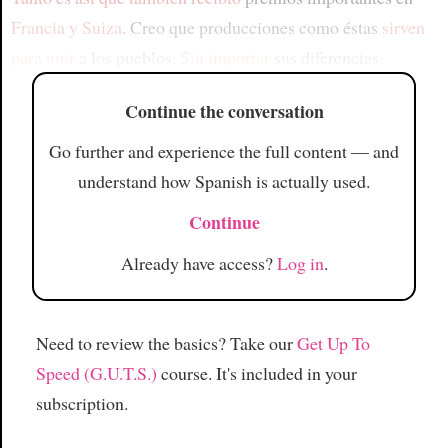
Francia y Suiza
. Creo que producciones como éstas
sirven
para unir
a los pueblos.
Sin importar
sus diferencias.
Continue the conversation
Go further and experience the full content — and
understand how Spanish is actually used.
Continue
Already have access?
Log in
.
Need to review the basics? Take our
Get Up To
Speed (G.U.T.S.)
course. It's included in your
subscription.