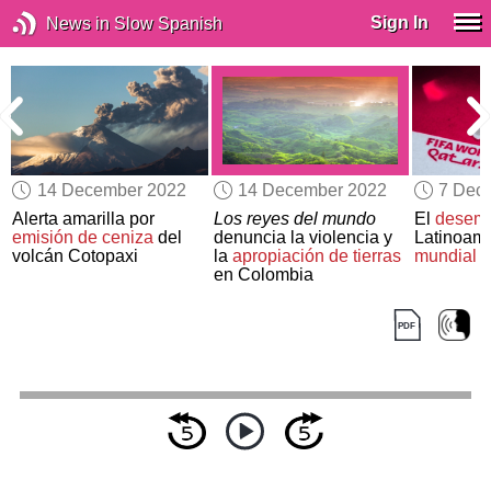
Sign In
News in Slow Spanish
14 December 2022
14 December 2022
7 Dec
Alerta amarilla por
Los reyes del mundo
El
desem
emisión de ceniza
del
denuncia la violencia y
Latinoamé
volcán Cotopaxi
la
apropiación de tierras
mundial d
en Colombia