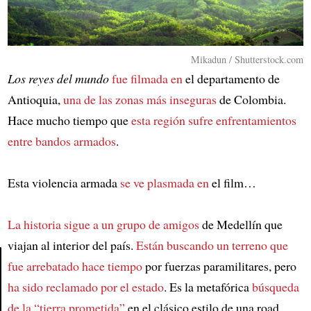
Mikadun / Shutterstock.com
Los reyes del mundo
fue filmada en
el departamento de
Antioquia,
una de las zonas más inseguras
de Colombia.
Hace mucho tiempo que
esta región sufre enfrentamientos
entre bandos armados
.
Esta violencia armada
se ve plasmada en
el film…
La historia sigue a un grupo de amigos
de Medellín que
viajan al interior del país.
Están buscando un terreno que
fue arrebatado hace tiempo
por fuerzas paramilitares, pero
ha sido reclamado por el estado
. Es la metafórica
búsqueda
Article
de la “tierra prometida”
en el clásico estilo de una road