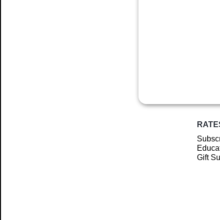
RATE
Subscr
Educat
Gift S