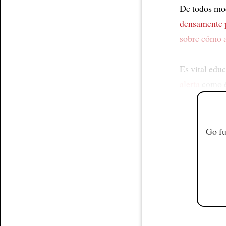
De todos mo
densamente 
sobre cómo 
Es vital educ
alerta
como é
Go fu