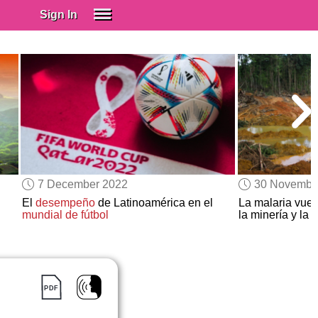
Sign In
SIGN IN
Spanish (Spain)
Spanish (Latino)
SUBSCRIBE
EDUCATIONAL LICENSES
GIFT CARDS
7 December 2022
30 Novembe
OTHER LANGUAGES
El
desempeño
de Latinoamérica en el
La malaria vuel
mundial de fútbol
la minería y la 
ABOUT US
ADJUST COLORS