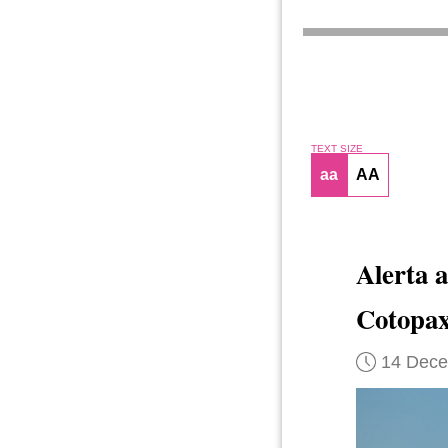
TEXT SIZE
aa
AA
Alerta 
Cotopax
14 Dec