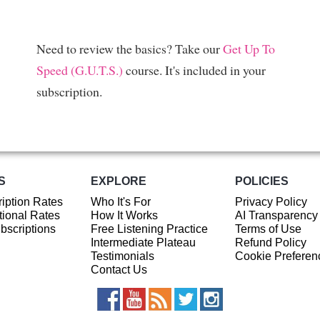
Need to review the basics? Take our
Get Up To
Speed (G.U.T.S.)
course. It's included in your
subscription.
S
EXPLORE
POLICIES
iption Rates
Who It's For
Privacy Policy
ional Rates
How It Works
AI Transparency
ubscriptions
Free Listening Practice
Terms of Use
Intermediate Plateau
Refund Policy
Testimonials
Cookie Preferen
Contact Us