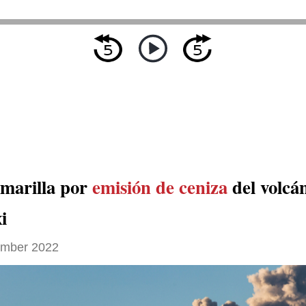
amarilla por
emisión de ceniza
del volcá
i
ember 2022