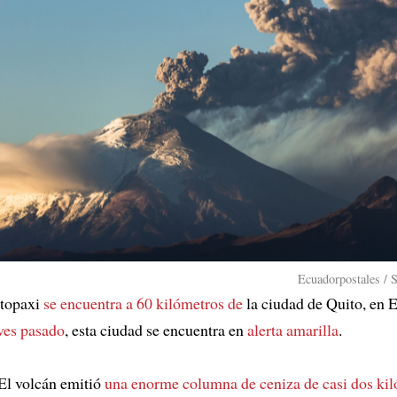
Ecuadorpostales / 
otopaxi
se encuentra a 60 kilómetros de
la ciudad de Quito, en 
ves pasado
, esta ciudad se encuentra en
alerta amarilla
.
El volcán emitió
una enorme columna de ceniza de casi dos kil