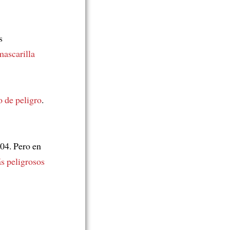
s
mascarilla
o de peligro
.
04. Pero en
s peligrosos