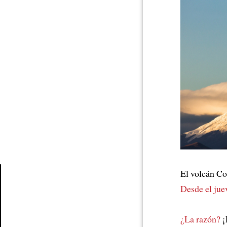
El volcán C
Desde el jue
Article
¿La razón?
¡