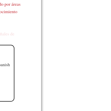
do por áreas
nocimiento
ñales de
panish