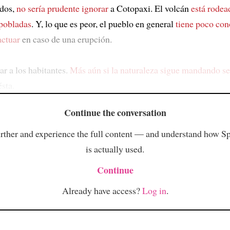
dos,
no sería prudente ignorar
a Cotopaxi. El volcán
está rodea
pobladas
. Y, lo que es peor, el pueblo en general
tiene poco co
actuar
en caso de una erupción.
ar a los habitantes.
Más aún si la naturaleza sigue mandando se
sta.
Continue the conversation
rther and experience the full content — and understand how S
is actually used.
Continue
Already have access?
Log in
.