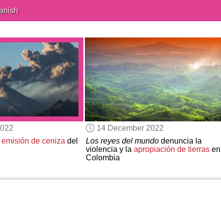
anish
2022
14 December 2022
r
emisión de ceniza
del
Los reyes del mundo
denuncia la
violencia y la
apropiación de tierras
en
Colombia