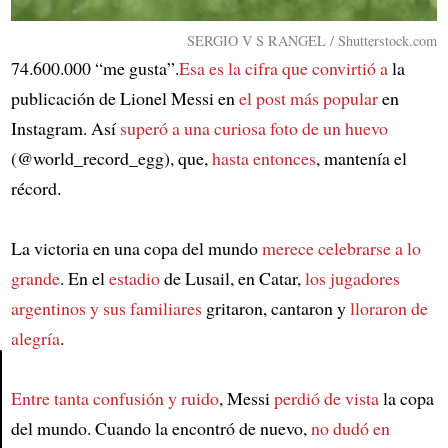
SERGIO V S RANGEL / Shutterstock.com
74.600.000 “me gusta”.
Esa es la cifra que convirtió a
la
publicación de Lionel Messi en
el post más popular
en
Instagram. Así
superó a una curiosa foto de un huevo
(@world_record_egg), que,
hasta entonces
, mantenía el
récord.
La victoria en una copa del mundo
merece celebrarse a lo
grande
. En el
estadio
de Lusail, en Catar,
los jugadores
argentinos y sus familiares
gritaron, cantaron y
lloraron de
alegría
.
Entre tanta confusión y ruido
, Messi
perdió de vista
la copa
Article
del mundo. Cuando la encontró de nuevo,
no dudó en