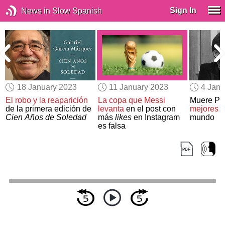
Sign In
News in Slow Spanish
18 January 2023
11 January 2023
4 Janu
El robo y la reaparición
La copa que Messi
Muere Pe
de la primera edición de
levanta
en el post con
mejores j
Cien Años de Soledad
más
likes
en Instagram
mundo
es falsa