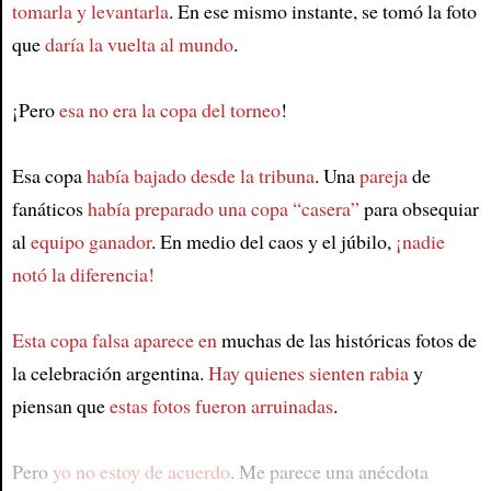
tomarla y levantarla
. En ese mismo instante, se tomó la foto
que
daría la vuelta al mundo
.
¡Pero
esa no era la copa del torneo
!
Esa copa
había bajado desde la tribuna
. Una
pareja
de
fanáticos
había preparado una copa “casera”
para obsequiar
al
equipo ganador
. En medio del caos y el júbilo,
¡nadie
notó la diferencia!
Esta copa falsa aparece en
muchas de las históricas fotos de
la celebración argentina.
Hay quienes sienten rabia
y
piensan que
estas fotos fueron arruinadas
.
Pero
yo no estoy de acuerdo
. Me parece una anécdota