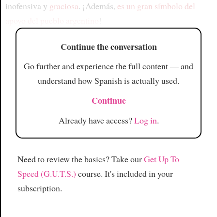
inofensiva y
graciosa
. ¡Además,
es un gran símbolo del
apoyo del pueblo argentino
!
Continue the conversation
Go further and experience the full content — and
understand how Spanish is actually used.
Continue
Already have access?
Log in
.
Need to review the basics? Take our
Get Up To
Speed (G.U.T.S.)
course. It's included in your
subscription.