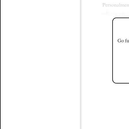
Personalmen
edición origi
Go fu