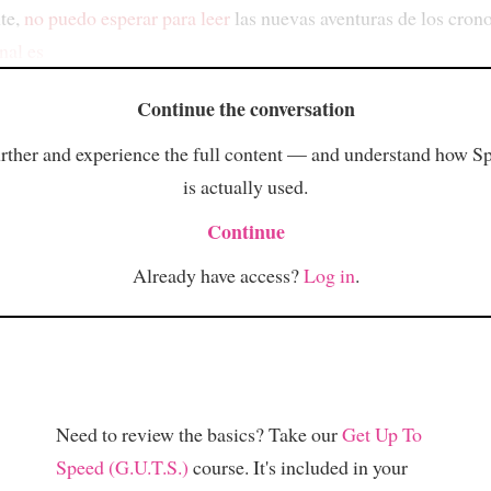
te,
no puedo esperar para leer
las nuevas aventuras de los cron
nal es
Continue the conversation
rther and experience the full content — and understand how S
is actually used.
Continue
Already have access?
Log in
.
Need to review the basics? Take our
Get Up To
Speed (G.U.T.S.)
course. It's included in your