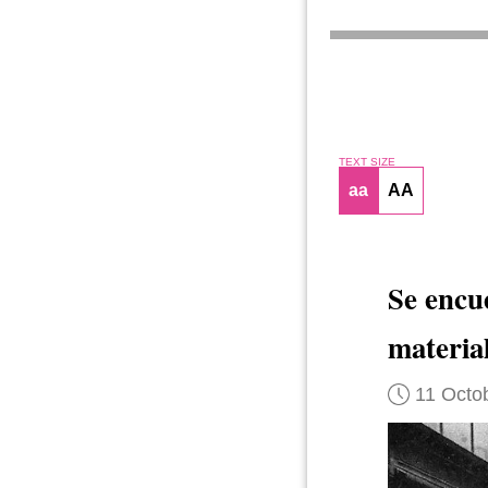
TEXT SIZE
aa
AA
Se encu
material
11 Octo