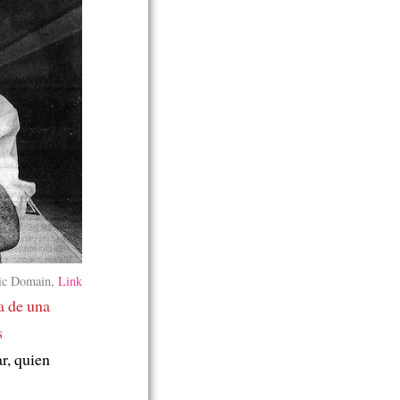
ic Domain,
Link
a de una
s
r, quien