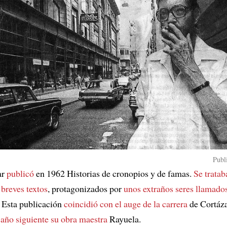
Publ
ar
publicó
en 1962 Historias de cronopios y de famas.
Se tratab
 breves textos
, protagonizados por
unos extraños seres llamado
 Esta publicación
coincidió con el auge de la carrera
de Cortáza
 año siguiente su obra maestra
Rayuela.