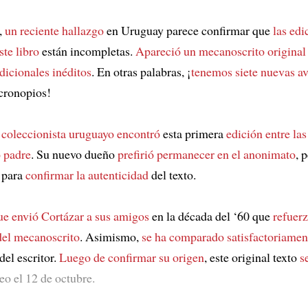
,
un reciente hallazgo
en Uruguay parece confirmar que
las edi
ste libro
están incompletas.
Apareció un mecanoscrito original
adicionales inéditos
. En otras palabras, ¡
tenemos siete nuevas a
 cronopios!
n coleccionista uruguayo encontró
esta primera
edición entre la
o padre
. Su nuevo dueño
prefirió permanecer en el anonimato
, 
 para
confirmar la autenticidad
del texto.
ue envió Cortázar a sus amigos
en la década del ‘60 que
refuerz
del mecanoscrito
. Asimismo,
se ha comparado satisfactoriamen
el escritor.
Luego de confirmar su origen
, este original texto
s
o el 12 de octubre.