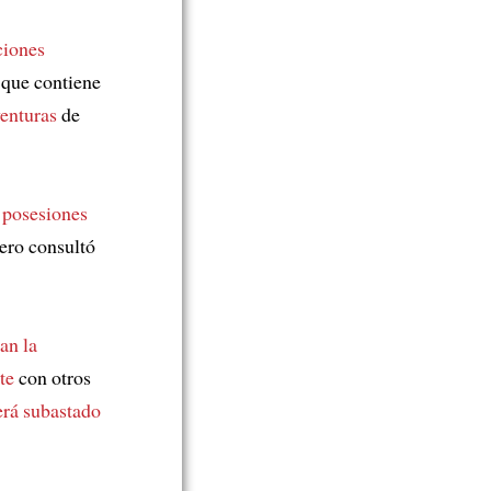
ciones
que contiene
venturas
de
s posesiones
pero consultó
an la
te
con otros
erá subastado