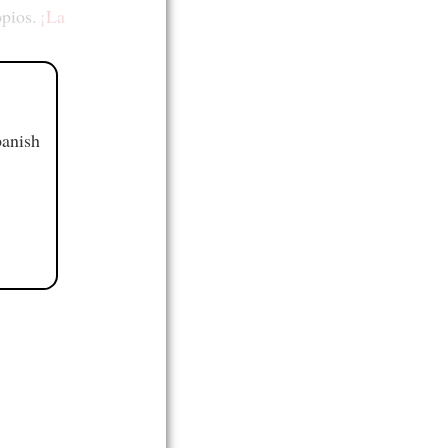
opios.
¡La
panish