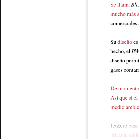
Se llama
Ble
mucho más s
comerciales 
Su
diseño
es
hecho, el
BW
diseño perm
gases contam
De moment
Así que si el
medio ambie
JetZero
busc
mirar al ciel