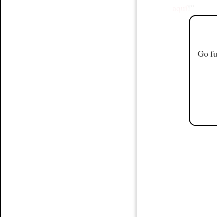
aquí
!”
Go fu