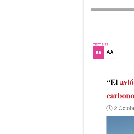
TEXT SIZE
aa
AA
“El
avi
carbon
2 Octob