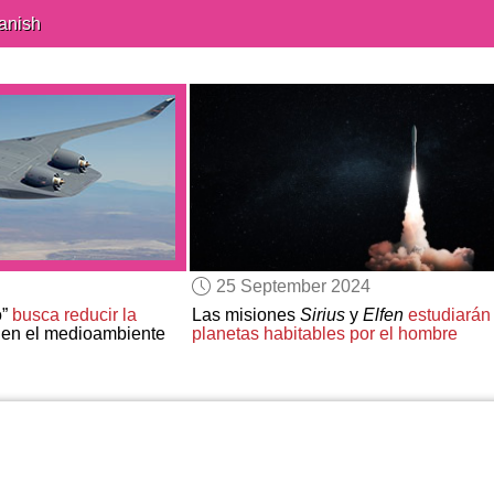
anish
25 September 2024
o”
busca reducir la
Las misiones
Sirius
y
Elfen
estudiarán
en el medioambiente
planetas habitables por el hombre