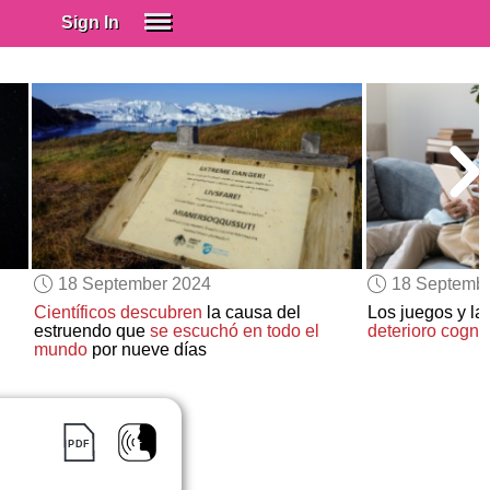
Sign In
SIGN IN
Spanish (Spain)
Spanish (Latino)
SUBSCRIBE
EDUCATIONAL LICENSES
GIFT CARDS
18 September 2024
18 Septemb
OTHER LANGUAGES
Científicos descubren
la causa del
Los juegos y la
estruendo que
se escuchó en todo el
deterioro cognit
ABOUT US
mundo
por nueve días
ADJUST COLORS