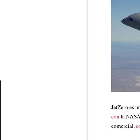
Article
JetZero es u
con
la NASA 
comercial,
c