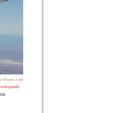
ic Domain,
Link
 trabajando
ión