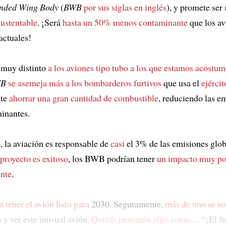
nded Wing Body
(
BWB
por sus siglas en inglés
), y promete ser
ustentable
. ¡Será
hasta un 50% menos contaminante
que los av
actuales!
 muy distinto
a los aviones tipo tubo a los que estamos acostu
B
se asemeja más a los bombarderos furtivos
que usa el
ejércit
ite
ahorrar una gran cantidad de combustible
, reduciendo las e
inantes.
o
, la aviación es responsable de
casi
el 3% de las emisiones glo
 proyecto es exitoso
, los BWB podrían tener
un impacto muy pos
nte
.
a tener el avión listo para
2030. Seguramente,
más de uno se so
o
y ver este inusual avión.
Quizás pensarán algo como
… “¡El f