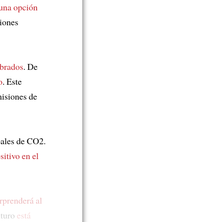
una opción
iones
mbrados
. De
o
. Este
misiones de
bales de CO2.
itivo en el
rprenderá al
uturo
está