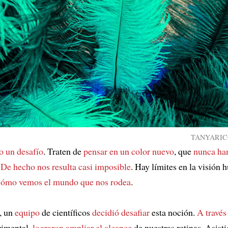
TANYARICO 
o un desafío
. Traten de
pensar en un color nuevo
, que
nunca han
?
De hecho nos resulta casi imposible
. Hay límites en la visión
cómo vemos el mundo que nos rodea
.
, un
equipo
de científicos
decidió desafiar
esta noción.
A través
rimental,
lograron ampliar el alcance
de nuestras retinas. Asisti