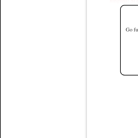
ninguna
!
Si 
Go fu