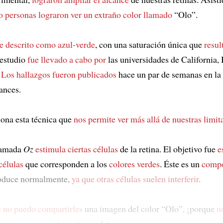
o personas lograron ver un extraño color llamado
“Olo”.
e descrito como azul-verde
, con una saturación única que
resul
 estudio
fue llevado a cabo por
las universidades de California,
.
Los hallazgos fueron publicados
hace un par de semanas en la
ances.
ona esta técnica que
nos permite ver más allá de nuestras limit
llamada
Oz
estimula ciertas células
de la retina. El objetivo fue
e
células
que corresponden a los
colores verdes
. Éste es un
compo
roduce normalmente,
ya que otras células suelen interferir
.
 no puedo compartirles
una imagen del color “Olo”, ¡porque
n