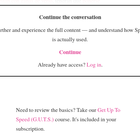
están con ganas de verlo
, tendrán que
ponerse
Continue the conversation
rther and experience the full content — and understand how S
is actually used.
Continue
Already have access?
Log in
.
Need to review the basics? Take our
Get Up To
Speed (G.U.T.S.)
course. It's included in your
subscription.