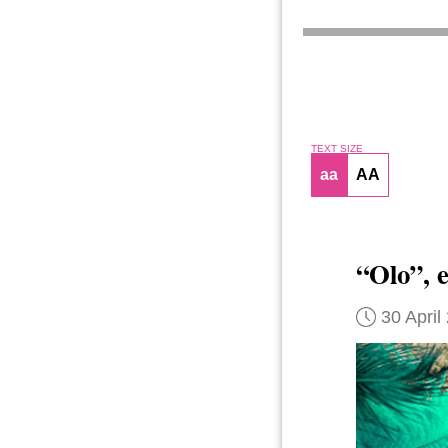
TEXT SIZE
aa
AA
“Olo”, e
30 April