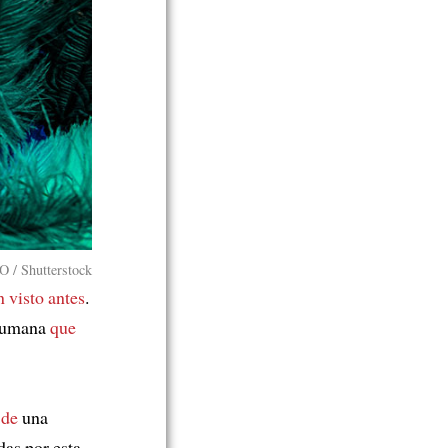
/ Shutterstock
 visto antes
.
 humana
que
 de
una
das por esta