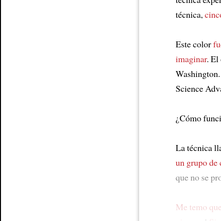
técnica,
cinc
Este color
fu
imaginar
. El
Washington
Science Adv
¿Cómo funci
La técnica 
un grupo de 
que no se p
Me temo que