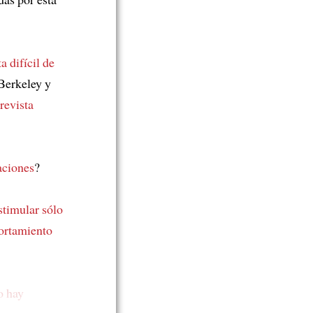
ta difícil de
 Berkeley y
revista
aciones
?
stimular sólo
rtamiento
o hay