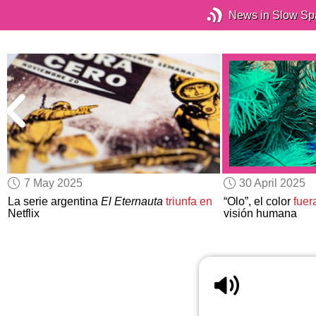
News in Slow Sp
7 May 2025
30 April 2025
La serie argentina
El Eternauta
triunfa en
“Olo”, el color
fuer
Netflix
visión humana