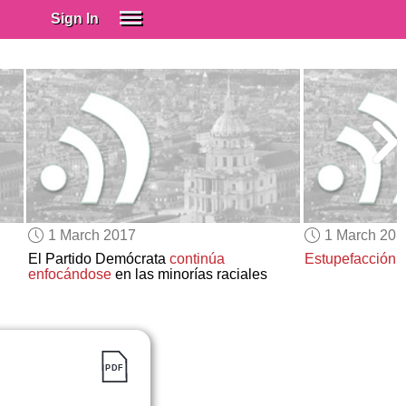
Sign In
SIGN IN
Spanish (Spain)
Spanish (Latino)
SUBSCRIBE
EDUCATIONAL LICENSES
GIFT CARDS
1 March 2017
1 March 201
OTHER LANGUAGES
El Partido Demócrata
continúa
Estupefacción
e
enfocándose
en las minorías raciales
ABOUT US
ADJUST COLORS