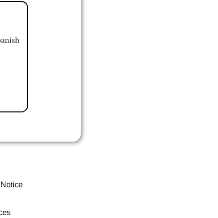
panish
 Notice
ces