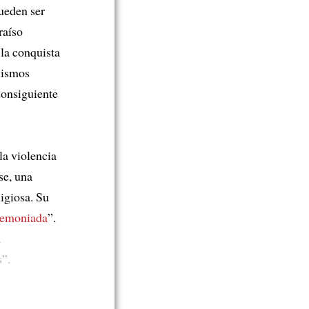
ueden ser
raíso
 la conquista
lismos
consiguiente
la violencia
se, una
ligiosa. Su
emoniada
”.
a
”.