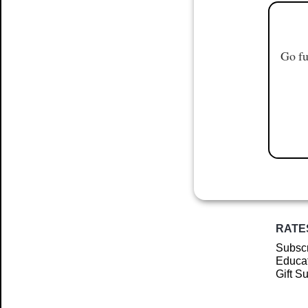
Go fu
RATE
Subscr
Educat
Gift S