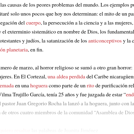
 las causas de los peores problemas del mundo. Los ejemplos p
citaré solo unos pocos que hoy nos determinan: el mito de un pa
 negación del
cuerpo
, la persecución a la ciencia y a las mujeres,
 el exterminio sistemático en nombre de Dios, los fundamenta
otestantes y judíos, la satanización de los
anticonceptivos
y la 
ón planetaria
, en fin.
mero de marzo, al horror religioso se sumó a otro gran horror: 
ujeres. En El Cortezal,
una aldea perdida
del Caribe nicaragüen
uemada
en una
hoguera
como parte de un
rito
de purificación re
ilma Trujillo García, tenía 25 años y fue juzgada de estar “
end
l pastor Juan Gregorio Rocha la lanzó a la hoguera, junto con l
n de otros cuatro miembros de la comunidad “Asamblea de Dios
quiero resaltar
las palabras de Juanita Jiménez