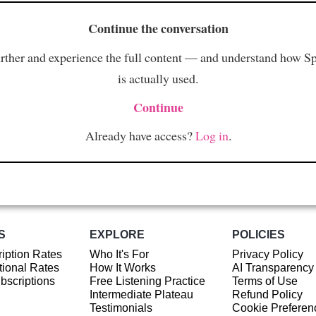
Continue the conversation
rther and experience the full content — and understand how S
is actually used.
Continue
Already have access?
Log in
.
S
EXPLORE
POLICIES
iption Rates
Who It's For
Privacy Policy
ional Rates
How It Works
AI Transparency
ubscriptions
Free Listening Practice
Terms of Use
Intermediate Plateau
Refund Policy
Testimonials
Cookie Preferen