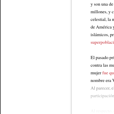
y son una de
Article
millones, y 
celestial, la
de América y
islámicos, pr
superpoblaci
El pasado pri
contra las m
mujer
fue q
nombre era V
Al parecer, e
participació
Al respecto,