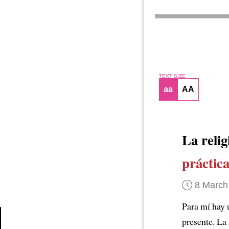
TEXT SIZE
aa
AA
La relig
práctic
8 March
Para mí hay
presente. La 