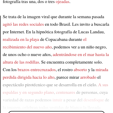
fotografía tras una, dos o tres
ojeadas
.
Se trata de la imagen viral que durante la semana pasada
agitó las redes sociales
en todo Brasil. Les invito a buscarla
Article
por Internet. En la hipnótica fotografía de Lucas Landau,
realizada en la playa
de Copacabana durante
el
recibimiento del nuevo año
, podemos ver a un niño negro,
de unos ocho o nueve años,
adentrándose en el mar hasta la
altura de las rodillas
. Se encuentra completamente solo.
Con los
brazos entrecruzados
, el rostro
absorto
y la
mirada
perdida dirigida hacia lo alto
, parece mirar
arrobado
el
espectáculo pirotécnico que se desarrolla en el cielo.
A sus
espaldas y en segundo plano
,
centenares
de personas, cuya
variedad de razas podemos
intuir
a pesar del
desenfoque
de
la imagen, celebran todas vestidas de blanco la llegada