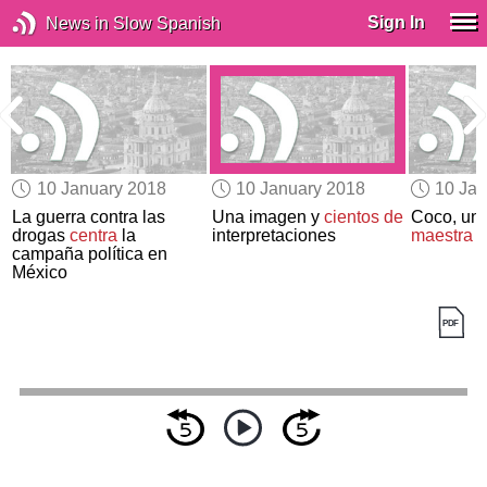
Sign In
News in Slow Spanish
10 January 2018
10 January 2018
10 Jan
l
La guerra contra las
Una imagen y
cientos de
Coco, un
drogas
centra
la
interpretaciones
maestra
campaña política en
México