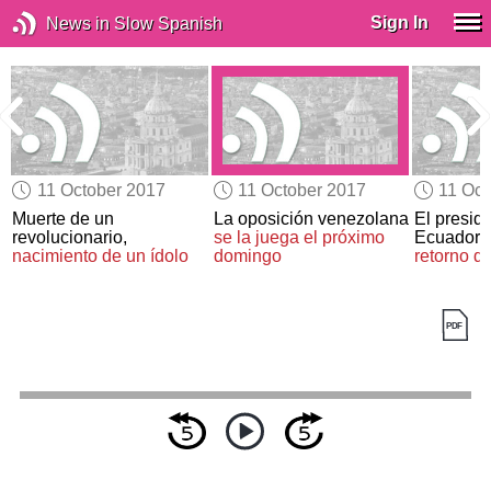
Sign In
News in Slow Spanish
11 October 2017
11 October 2017
11 Oct
Muerte de un
La oposición venezolana
El presid
revolucionario,
se la juega el próximo
Ecuador
nacimiento de un ídolo
domingo
retorno d