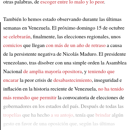
otras palabras, de
escoger entre lo malo y lo peor
.
También lo hemos estado observando durante las últimas
semanas en Venezuela. El próximo domingo 15 de octubre
se celebrarán
, finalmente, las elecciones regionales, unos
Article
comicios
que llegan
con más de un año de retraso
a causa
de la persistente negativa de Nicolás Maduro. El presidente
venezolano, tras disolver con una simple orden la Asamblea
Nacional
de amplia mayoría opositora
, y
teniendo que
encarar
la peor crisis de
desabastecimiento
, inseguridad e
inflación en la historia reciente de Venezuela,
no ha tenido
más remedio que permitir
la convocatoria de elecciones de
gobernadores en los estados del país. Después de todas las
tropelías
que ha hecho
a su antojo
, tenía que
brindar
algún
gesto en favor de una oposición que, según las últimas