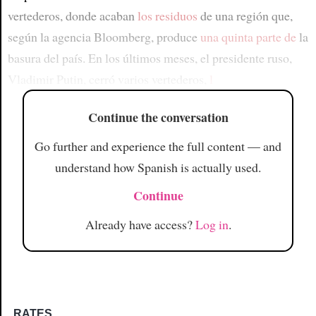
vertederos, donde acaban
los residuos
de una región que,
según la agencia Bloomberg, produce
una quinta parte de
la
basura del país. En los últimos meses, el presidente ruso,
Vladimir Putin, cerró varios vertederos,
l
Continue the conversation
Go further and experience the full content — and
understand how Spanish is actually used.
Continue
Already have access?
Log in
.
RATES