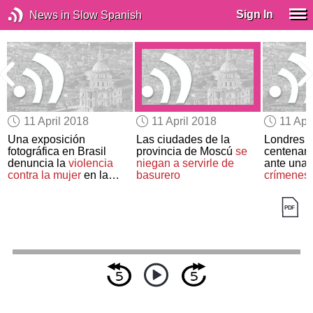
Sign In
News in Slow Spanish
11 April 2018
11 April 2018
11 Apr
Una exposición
Las ciudades de la
Londres
d
fotográfica en Brasil
provincia de Moscú
se
centenare
denuncia la
violencia
niegan a servirle de
ante una
contra la mujer
en la
basurero
crímenes
música