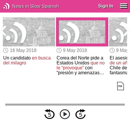
Sign In
News in Slow Spanish
16 May 2018
9 May 2018
9 May
Un candidato
en busca
Corea del Norte pide a
El asesin
del milagro
Estados Unidos
que no
de un año
le “provoque”
con
Chile desp
“presión y amenazas
fantasma
militares”
muerte