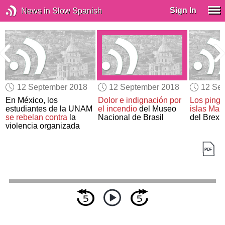
Sign In
News in Slow Spanish
12 September 2018
12 September 2018
12 Se
En México, los
Dolor e indignación
por
Los pingü
estudiantes de la UNAM
el incendio
del Museo
islas Mal
se rebelan contra
la
Nacional de Brasil
del Brexit
violencia organizada