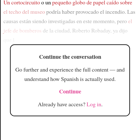
Un cortocircuito
o un
pequeño globo de papel
caído sobre
el techo del museo
podría haber provocado el incendio. Las
causas están siendo investigadas en este momento, pero
el
jefe de bomberos
de la ciudad, Roberto Robaday, ya dijo
que l
Continue the conversation
Go further and experience the full content — and
understand how Spanish is actually used.
Continue
Already have access?
Log in
.