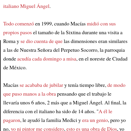
italiano
Miguel Ángel
.
Todo comenzó
en 1999, cuando Macías
midió con sus
propios pasos
el tamaño de la Sixtina durante una visita a
Roma y
se dio cuenta de que
las dimensiones eran similares
a las de Nuestra Señora del Perpetuo Socorro, la parroquia
Article
donde
acudía cada domingo a misa
, en el noreste de Ciudad
de México.
Macías
se acababa de jubilar
y tenía tiempo libre,
de modo
que puso manos a la obra
pensando que el trabajo le
llevaría unos 6 años, 2 más que a Miguel Ángel. Al final, la
diferencia con el italiano ha sido de 14 años. "
A él le
pagaron
, le ayudó la familia Medici y
era un genio
, pero yo
no,
yo ni pintor me considero
,
esto es una obra de Dios
, yo