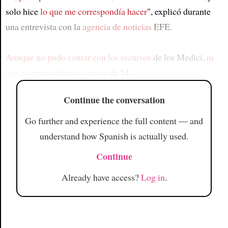
solo hice
lo que me correspondía hacer
", explicó durante
una entrevista con la
agencia de noticias
EFE.
Aunque no pudo contar con los recursos
de los Medici,
ni
con el extraordinario talento
de M
Continue the conversation
Go further and experience the full content — and
understand how Spanish is actually used.
Continue
Already have access?
Log in
.