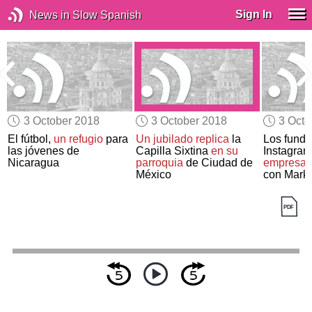
Sign In
News in Slow Spanish
3 October 2018
3 October 2018
3 Octo
El fútbol,
un refugio
para
Un jubilado replica
la
Los funda
las jóvenes de
Capilla Sixtina
en su
Instagra
Nicaragua
parroquia
de Ciudad de
empresa
p
México
con Mark