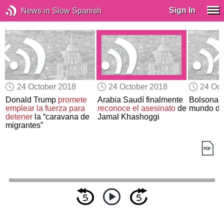
Sign In
News in Slow Spanish
24 October 2018
24 October 2018
24 Oct
Donald Trump
promete
Arabia Saudí finalmente
Bolsonaro
l
emplear la fuerza para
reconoce el asesinato
de
mundo de
detener
la “caravana de
Jamal Khashoggi
migrantes”