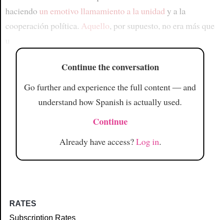
haciendo
un emotivo llamamiento a la unidad
y a la
cooperación política.
Aquello
, por supuesto, no era más que
u
Continue the conversation
Go further and experience the full content — and
understand how Spanish is actually used.
Continue
Already have access?
Log in
.
RATES
Subscription Rates