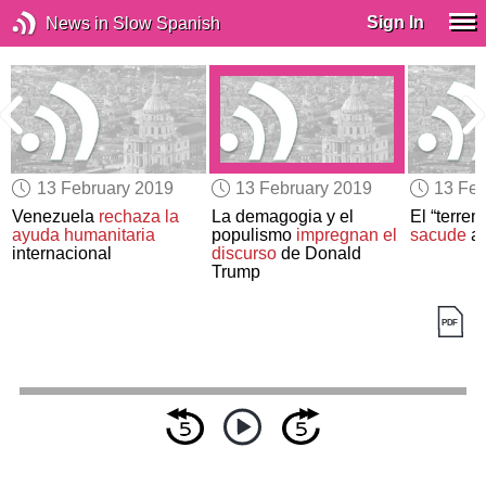
Sign In
News in Slow Spanish
13 February 2019
13 February 2019
13 Feb
Venezuela
rechaza la
La demagogia y el
El “terre
a
ayuda humanitaria
populismo
impregnan el
sacude
a 
internacional
discurso
de Donald
Trump