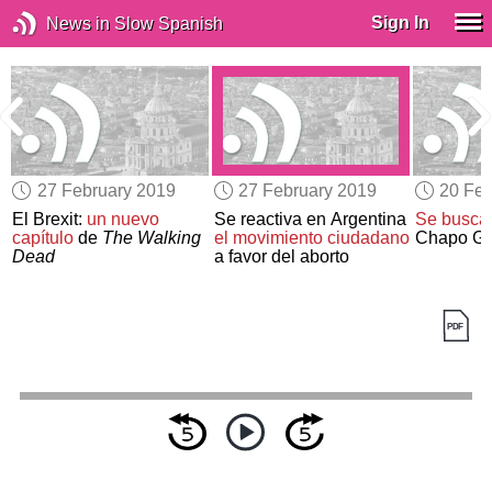
Sign In
News in Slow Spanish
27 February 2019
27 February 2019
20 Feb
El Brexit:
un nuevo
Se reactiva en Argentina
Se busca 
capítulo
de
The Walking
el movimiento ciudadano
Chapo G
Dead
a favor del aborto