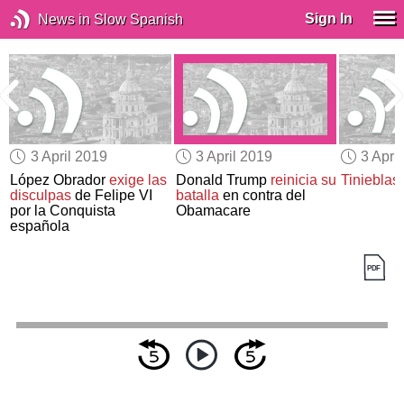
Sign In
News in Slow Spanish
3 April 2019
3 April 2019
3 Apri
López Obrador
exige las
Donald Trump
reinicia su
Tinieblas
disculpas
de Felipe VI
batalla
en contra del
por la Conquista
Obamacare
española