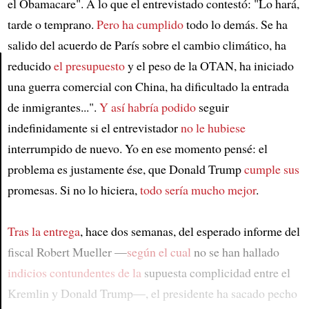
el Obamacare". A lo que el entrevistado contestó: "Lo hará,
tarde o temprano.
Pero ha cumplido
todo lo demás. Se ha
salido del acuerdo de París sobre el cambio climático, ha
reducido
el presupuesto
y el peso de la OTAN, ha iniciado
una guerra comercial con China, ha dificultado la entrada
Article
de inmigrantes...".
Y así habría podido
seguir
indefinidamente si el entrevistador
no le hubiese
interrumpido de nuevo. Yo en ese momento pensé: el
problema es justamente ése, que Donald Trump
cumple sus
promesas. Si no lo hiciera,
todo sería mucho mejor
.
Tras la entrega
, hace dos semanas, del esperado informe del
fiscal Robert Mueller —
según el cual
no se han hallado
indicios contundentes de la
supuesta complicidad entre el
Kremlin y Donald Trump—, el presidente ha sacado pecho