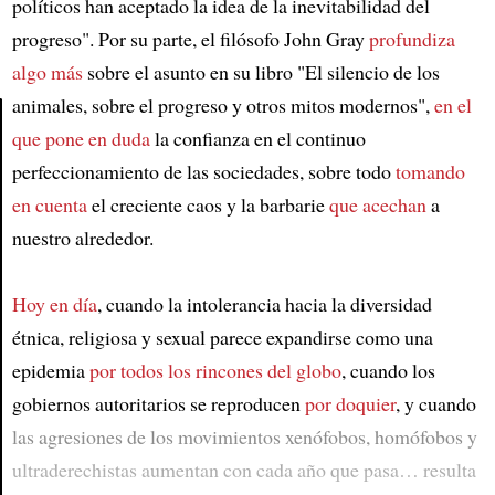
políticos han aceptado la idea de la inevitabilidad del
progreso". Por su parte, el filósofo John Gray
profundiza
algo más
sobre el asunto en su libro "El silencio de los
animales, sobre el progreso y otros mitos modernos",
en el
que pone en duda
la confianza en el continuo
Article
perfeccionamiento de las sociedades, sobre todo
tomando
en cuenta
el creciente caos y la barbarie
que acechan
a
nuestro alrededor.
Hoy en día
, cuando la intolerancia hacia la diversidad
étnica, religiosa y sexual parece expandirse como una
epidemia
por todos los rincones del globo
, cuando los
gobiernos autoritarios se reproducen
por doquier
, y cuando
las agresiones de los movimientos xenófobos, homófobos y
ultraderechistas aumentan con cada año que pasa… resulta