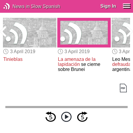
Sign In
News in Slow Spanish
3 April 2019
3 April 2019
3 Apri
u
Tinieblas
La amenaza de la
Leo Mess
lapidación
se cierne
defraudar
sobre Brunei
argentina