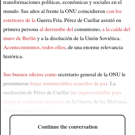
transformaciones políticas, económicas y sociales en el
mundo. Sus años al frente la ONU coincidieron
con los
estertores de la
Guerra Fría. Pérez de Cuellar asistió en
primera persona
al derrumbe del
comunismo,
a la caída del
muro de Berlín
y a la disolución de la Unión Soviética.
Acontecimientos, todos ellos
, de una enorme relevancia
histórica.
Sus buenos oficios como
secretario general de la ONU le
permitieron
forjar innumerables acuerdos de paz
. La
mediación de Pérez de Cuellar
fue imprescindible para
lograr
la rendición argentina
en la Guerra de las Malvinas.
También para
resolv
Continue the conversation