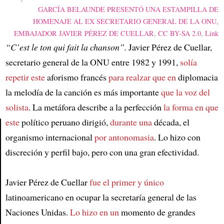
GARCÍA BELAUNDE PRESENTÓ UNA ESTAMPILLA DE
HOMENAJE AL EX SECRETARIO GENERAL DE LA ONU,
EMBAJADOR JAVIER PÉREZ DE CUELLAR
,
CC BY-SA 2.0
,
Link
“C’est le ton qui fait la chanson”.
Javier Pérez de Cuellar,
secretario general de la ONU entre 1982 y 1991,
solía
repetir este
aforismo francés
para realzar que en
diplomacia
la melodía de la canción es más importante
que la voz del
solista
. La metáfora describe a la perfección
la forma en que
este
político peruano dirigió,
durante una
década, el
organismo internacional
por antonomasia
. Lo hizo con
Article
discreción y perfil bajo, pero con una gran efectividad.
Javier Pérez de Cuellar
fue el primer y único
latinoamericano en ocupar la secretaría general de las
Naciones Unidas.
Lo hizo en un
momento de grandes