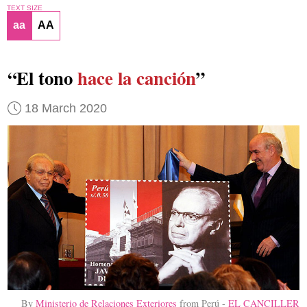
TEXT SIZE
aa
AA
“El tono
hace la canción
”
18 March 2020
By
Ministerio de Relaciones Exteriores
from Perú -
EL CANCILLER