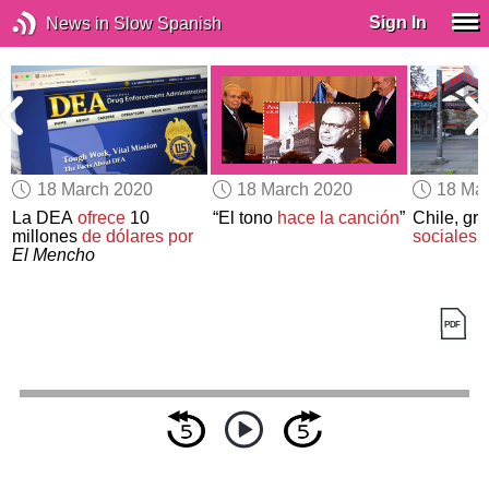
Sign In
News in Slow Spanish
18 March 2020
18 March 2020
18 Ma
La DEA
ofrece
10
“El tono
hace la canción
”
Chile, gra
millones
de dólares por
sociales
e
El Mencho