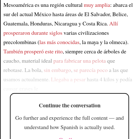
Mesoamérica es una región cultural
muy amplia
: abarca el
sur del actual México hasta áreas de El Salvador, Belice,
Guatemala, Honduras, Nicaragua y Costa Rica.
Allí
prosperaron durante siglos
varias civilizaciones
precolombinas (
las más conocidas
, la maya y la olmeca).
También prosperó este rito
, siempre cerca de árboles de
caucho, material ideal
para fabricar una pelota
que
rebotase. La bola,
sin embargo
,
se parecía poco
a las que
usamos actualmente.
Llegaba a pesar
hasta 4 kilos y podía
causar graves le
Continue the conversation
Go further and experience the full content — and
understand how Spanish is actually used.