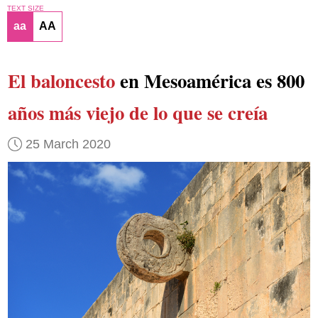
TEXT SIZE
aa
AA
El baloncesto
en Mesoamérica es 800
años más viejo de lo que se creía
25 March 2020