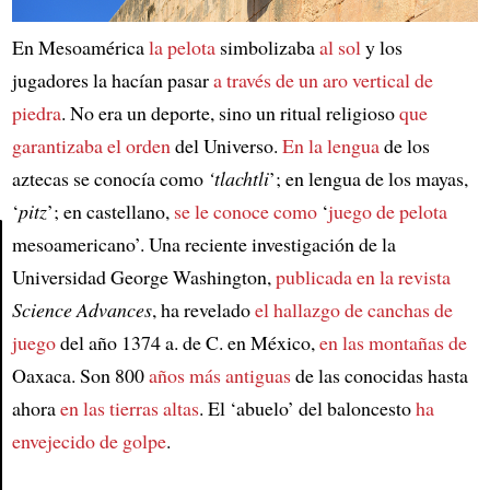
En Mesoamérica
la pelota
simbolizaba
al sol
y los
jugadores la hacían pasar
a través de un aro vertical de
piedra
. No era un deporte, sino un ritual religioso
que
garantizaba el orden
del Universo.
En la lengua
de los
aztecas se conocía como
‘tlachtli
’; en lengua de los mayas,
‘
pitz
’; en castellano,
se le conoce como
‘
juego de pelota
mesoamericano’. Una reciente investigación de la
Universidad George Washington,
publicada en la revista
Article
Science Advances
, ha revelado
el hallazgo de canchas de
juego
del año 1374 a. de C. en México,
en las montañas de
Oaxaca. Son 800
años más antiguas
de las conocidas hasta
ahora
en las tierras altas
. El ‘abuelo’ del baloncesto
ha
envejecido de golpe
.