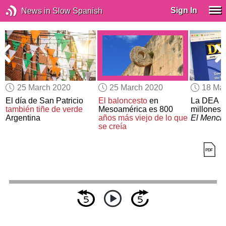
Sign In
News in Slow Spanish
25 March 2020
25 March 2020
18 Ma
El día de San Patricio
El baloncesto
en
La DEA
o
n
también tiñe de verde
Mesoamérica es 800
millones
Argentina
años más viejo de lo que
El Mench
se creía