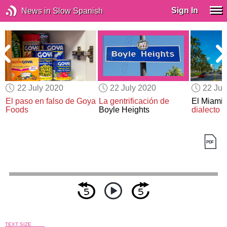
Sign In
News in Slow Spanish
22 July 2020
22 July 2020
22 Jul
El paso en falso de Goya
La gentrificación de
El Miami 
Foods
Boyle Heights
dialecto d
TEXT SIZE