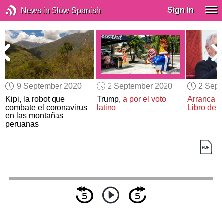
Sign In
News in Slow Spanish
9 September 2020
2 September 2020
2 Sep
a
Kipi, la robot que
Trump,
a por el voto
Arranca la
combate el coronavirus
latino
Libro de 
en las montañas
peruanas