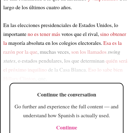
largo de los últimos cuatro años.
En las elecciones presidenciales de Estados Unidos, lo
importante
no es tener más
votos que el rival,
sino obtener
la
mayoría absoluta en los colegios electorales.
Esa es la
razón por la que
, muchas veces,
son los llamados
swing
states
, o estados pendulares, los que determinan
quién será
el próximo inquilino
de la Casa Blanca.
Eso lo sabe bien
Hillary Clinton
, que,
Continue the conversation
Go further and experience the full content — and
understand how Spanish is actually used.
Continue