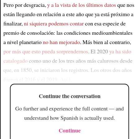
Pero por desgracia,
y a la vista de los últimos datos
que nos
están llegando en relación a este año que ya está próximo a
finalizar,
ni siquiera podemos contar
con esa especie de
premio de consolación: las condiciones medioambientales
a nivel planetario
no han mejorado
. Más bien al contrario,
por más que esto pueda sorprendernos
. El 2020
ya ha sido
catalogado
como uno de los tres años más calurosos desde
que, en 1850, se iniciaron los registros. Los otros dos años
fueron el 2016 y el 2019.
Así l
Continue the conversation
Go further and experience the full content — and
understand how Spanish is actually used.
Continue