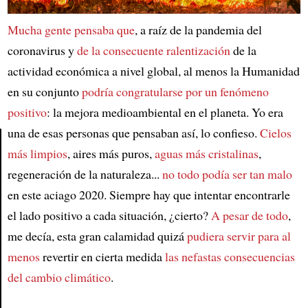
Mucha gente pensaba que
, a raíz de la pandemia del
coronavirus y
de la consecuente ralentización
de la
actividad económica a nivel global, al menos la Humanidad
en su conjunto
podría congratularse por un fenómeno
positivo
: la mejora medioambiental en el planeta. Yo era
una de esas personas que pensaban así, lo confieso.
Cielos
más limpios
, aires más puros,
aguas más cristalinas
,
Article
regeneración de la naturaleza...
no todo podía ser tan malo
en este aciago 2020. Siempre hay que intentar encontrarle
el lado positivo a cada situación, ¿cierto?
A pesar de todo
,
me decía, esta gran calamidad quizá
pudiera servir para al
menos
revertir en cierta medida
las nefastas consecuencias
del cambio climático
.