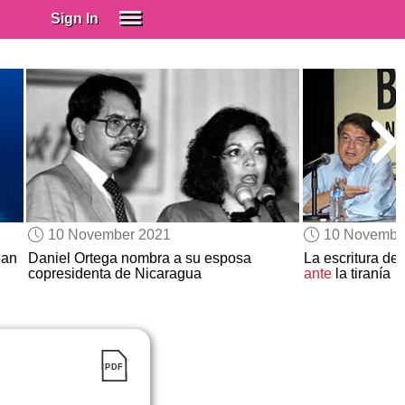
Sign In
SIGN IN
Spanish (Spain)
Spanish (Latino)
SUBSCRIBE
EDUCATIONAL LICENSES
GIFT CARDS
10 November 2021
10 Novembe
OTHER LANGUAGES
ean
Daniel Ortega nombra a su esposa
La escritura d
copresidenta de Nicaragua
ante
la tiranía
ABOUT US
ADJUST COLORS