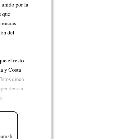
unido por la
s que
rencias
ión del
ue el resto
ua y Costa
Estos cinco
dependencia
ón
panish