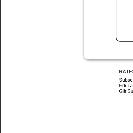
RATE
Subscr
Educat
Gift S