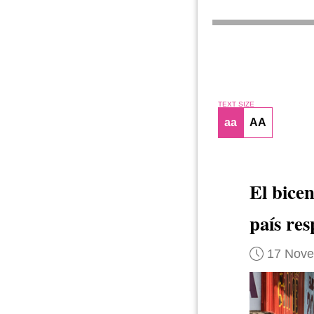
TEXT SIZE
aa
AA
El bicen
país res
17 Nov