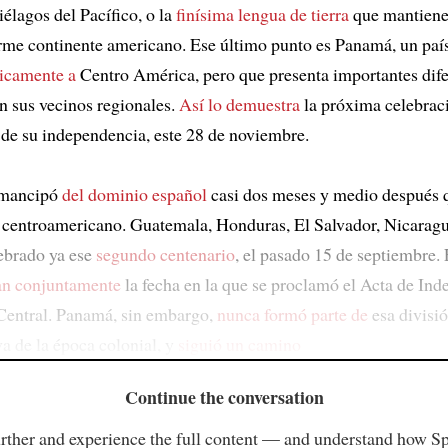
iélagos del Pacífico, o la
finísima lengua de tierra
que mantiene 
rme continente americano. Ese último punto es Panamá, un paí
sicamente a
Centro América, pero que presenta importantes dife
on sus vecinos regionales.
Así lo demuestra
la próxima celebrac
 de su independencia, este 28 de noviembre.
emancipó
del dominio español
casi dos meses y medio después q
io centroamericano. Guatemala, Honduras, El Salvador, Nicarag
ebrado ya ese
segundo centenario
, el pasado 15 de septiembre. 
jan conjuntamente
la fecha en la que se proclamó el Acta de In
Central. Panamá, sin embargo,
nunca formó parte de
esa divisi
va de la época colonial, y
siguió un camino
Continue the conversation
rther and experience the full content — and understand how S