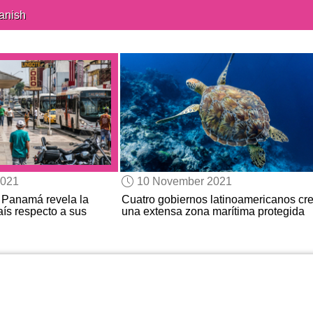
anish
2021
10 November 2021
e Panamá revela la
Cuatro gobiernos latinoamericanos cr
aís respecto a sus
una extensa zona marítima protegida