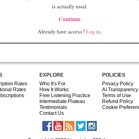
is actually used.
Continue
Already have access?
Log in
.
S
EXPLORE
POLICIES
iption Rates
Who It's For
Privacy Policy
ional Rates
How It Works
AI Transparency
ubscriptions
Free Listening Practice
Terms of Use
Intermediate Plateau
Refund Policy
Testimonials
Cookie Preferen
Contact Us