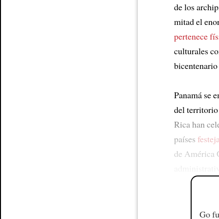
de los archip
mitad el eno
pertenece fí
culturales c
bicentenario
Panamá se 
del territor
Rica han cel
países
feste
de América 
administrati
Go fu