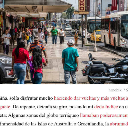
hanohiki / 
iña, solía disfrutar mucho
haciendo dar vueltas y más vueltas a
guete
. De repente, detenía su giro, posando mi
dedo índice
en u
neta. Algunas zonas del globo terráqueo
llamaban poderosamen
 inmensidad de las islas de Australia o Groenlandia, la
abrumad