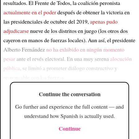
resultados. El Frente de Todos, la coalición peronista
actualmente en el poder
después de obtener la victoria en
las presidenciales de octubre del 2019,
apenas pudo
adjudicarse
nueve de los distritos en juego (los otros dos
cayeron en manos de fuerzas locales). Aun así, el presidente
Alberto Fernández
no ha exhibido en ningún momento
pesar
ante el revés electoral. En una muy serena
alocución
pública
, se limitó a prometer diálogo constructivo y
responsable con las fuerzas
Continue the conversation
Go further and experience the full content — and
understand how Spanish is actually used.
Continue