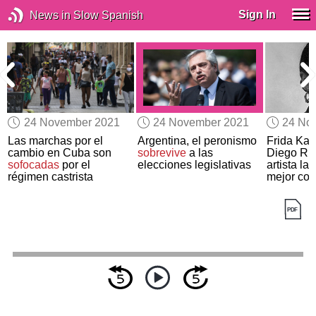
Sign In
News in Slow Spanish
24 November 2021
24 November 2021
24 No
Las marchas por el
Argentina, el peronismo
Frida Kah
cambio en Cuba son
sobrevive
a las
Diego Ri
sofocadas
por el
elecciones legislativas
artista la
régimen castrista
mejor cot